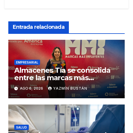
Entrada relacionada
EMPRESARIAL
Almacenes Tía se consolida
entre las marcas más
influyentes del Ecuador
AGO 6, 2026
YAZMÍN BUSTÁN
SALUD