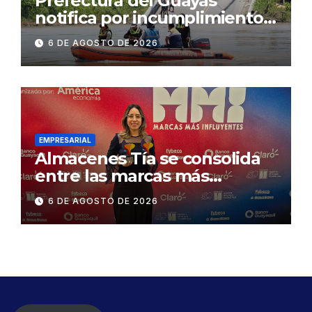
Prefectura del Guayas
notifica por incumplimiento
contractual a la
6 DE AGOSTO DE 2026
Concesionaria CONORTE y
exige celeridad en
desmontaje del puente
Gonzalo Icaza Cornejo, en
Daule
EMPRESARIAL
Almacenes Tía se consolida
entre las marcas más
influyentes del Ecuador
6 DE AGOSTO DE 2026