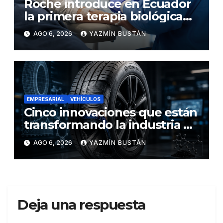
Roche introduce en Ecuador
la primera terapia biológica
de precisión capaz de
AGO 6, 2026
YAZMÍN BUSTÁN
detener el daño renal por
nefritis lúpica
EMPRESARIAL
VEHÍCULOS
Cinco innovaciones que están
transformando la industria de
los neumáticos y redefinen el
AGO 6, 2026
YAZMÍN BUSTÁN
futuro de la movilidad
Deja una respuesta