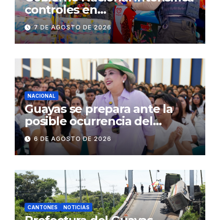
controles en
establecimientos y espacios
7 DE AGOSTO DE 2026
públicos de Pichincha: 684
operativos en zonas
comerciales y de
concurrencia
NACIONAL
Guayas se prepara ante la
posible ocurrencia del
fenómeno de El Niño:
6 DE AGOSTO DE 2026
Gobierno Nacional capacita a
2.500 jóvenes
CANTONES
NOTICIAS