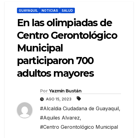
GUAYAQUIL
NOTICIAS
SALUD
En las olimpiadas de
Centro Gerontológico
Municipal
participaron 700
adultos mayores
Por
Yazmín Bustán
AGO 15, 2023
#Alcaldia Ciudadana de Guayaquil
,
#Aquiles Alvarez
,
#Centro Gerontológico Municipal