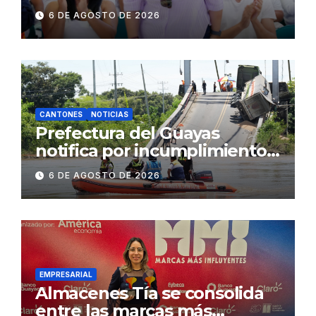
fenómeno de El Niño:
6 DE AGOSTO DE 2026
Gobierno Nacional capacita a
2.500 jóvenes
CANTONES
NOTICIAS
Prefectura del Guayas
notifica por incumplimiento
contractual a la
6 DE AGOSTO DE 2026
Concesionaria CONORTE y
exige celeridad en
desmontaje del puente
Gonzalo Icaza Cornejo, en
Daule
EMPRESARIAL
Almacenes Tía se consolida
entre las marcas más