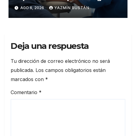
de precisión capaz de
AGO 6, 2026
YAZMÍN BUSTÁN
detener el daño renal por
nefritis lúpica
Deja una respuesta
Tu dirección de correo electrónico no será
publicada.
Los campos obligatorios están
marcados con
*
Comentario
*