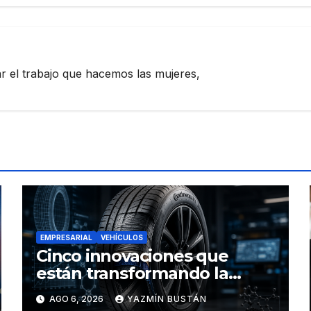
zar el trabajo que hacemos las mujeres,
EMPRESARIAL
VEHÍCULOS
Cinco innovaciones que
están transformando la
industria de los neumáticos y
AGO 6, 2026
YAZMÍN BUSTÁN
redefinen el futuro de la