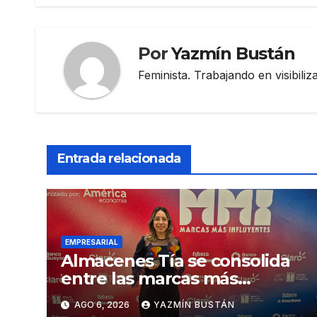
entradas
Por
Yazmín Bustán
Feminista. Trabajando en visibili
Entrada relacionada
EMPRESARIAL
Almacenes Tía se consolida
entre las marcas más
influyentes del Ecuador
AGO 6, 2026
YAZMÍN BUSTÁN