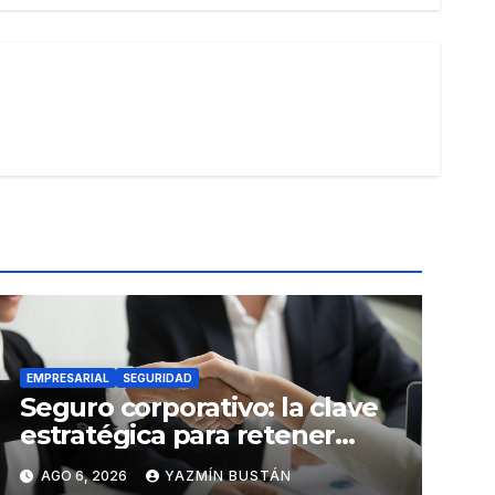
EMPRESARIAL
SEGURIDAD
Seguro corporativo: la clave
estratégica para retener
talento en Ecuador
AGO 6, 2026
YAZMÍN BUSTÁN