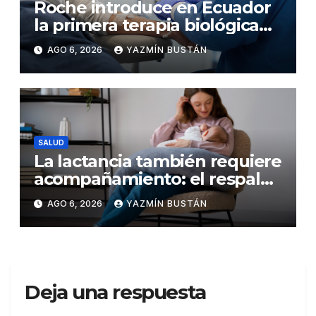
Roche introduce en Ecuador
la primera terapia biológica
de precisión capaz de
AGO 6, 2026
YAZMÍN BUSTÁN
detener el daño renal por
nefritis lúpica
SALUD
La lactancia también requiere
acompañamiento: el respaldo
que necesitan la madre y el
AGO 6, 2026
YAZMÍN BUSTÁN
bebé
Deja una respuesta