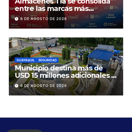
Almacenes Tía se consolida
entre las marcas más
influyentes del Ecuador
6 DE AGOSTO DE 2026
GUAYAQUIL
SEGURIDAD
Municipio destina más de
USD 15 millones adicionales a
SEGURA EP para fortalecer la
6 DE AGOSTO DE 2026
seguridad ciudadana