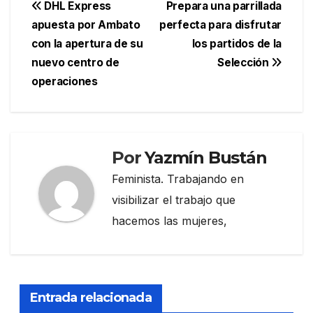
Navegación
DHL Express
Prepara una parrillada
apuesta por Ambato
perfecta para disfrutar
de
con la apertura de su
los partidos de la
entradas
nuevo centro de
Selección
operaciones
Por
Yazmín Bustán
Feminista. Trabajando en
visibilizar el trabajo que
hacemos las mujeres,
Entrada relacionada