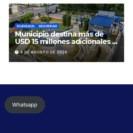
GUAYAQUIL
SEGURIDAD
Municipio destina más de
USD 15 millones adicionales a
SEGURA EP para fortalecer la
6 DE AGOSTO DE 2026
seguridad ciudadana
Whatsapp