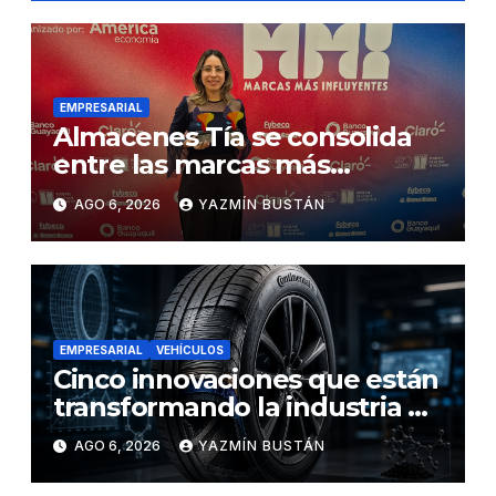
EMPRESARIAL
Almacenes Tía se consolida
entre las marcas más
influyentes del Ecuador
AGO 6, 2026
YAZMÍN BUSTÁN
EMPRESARIAL
VEHÍCULOS
Cinco innovaciones que están
transformando la industria de
los neumáticos y redefinen el
AGO 6, 2026
YAZMÍN BUSTÁN
futuro de la movilidad