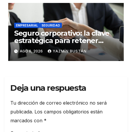
EMPRESARIAL
SEGURIDAD
Seguro corporativo: la clave
estratégica para retener
talento en Ecuador
AGO 6, 2026
YAZMÍN BUSTÁN
Deja una respuesta
Tu dirección de correo electrónico no será
publicada.
Los campos obligatorios están
marcados con
*