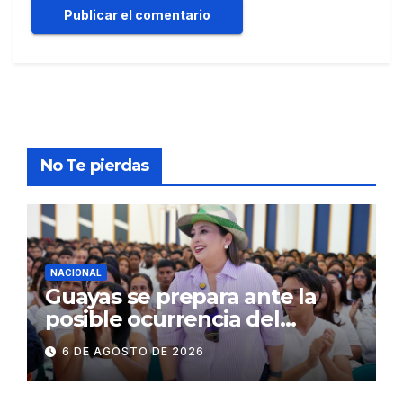
No Te pierdas
NACIONAL
Guayas se prepara ante la
posible ocurrencia del
fenómeno de El Niño:
6 DE AGOSTO DE 2026
Gobierno Nacional capacita a
2.500 jóvenes