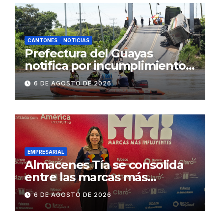
CANTONES
NOTICIAS
Prefectura del Guayas
notifica por incumplimiento
contractual a la
6 DE AGOSTO DE 2026
Concesionaria CONORTE y
exige celeridad en
desmontaje del puente
Gonzalo Icaza Cornejo, en
Daule
EMPRESARIAL
Almacenes Tía se consolida
entre las marcas más
influyentes del Ecuador
6 DE AGOSTO DE 2026