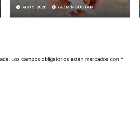
dentro y fuera del Ecuador
AGO 5, 2026
YAZMÍN BUSTÁN
cada.
Los campos obligatorios están marcados con
*