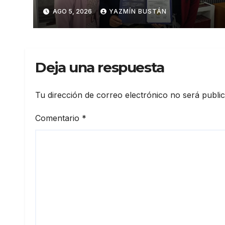
suministro con certificación
AGO 5, 2026
YAZMÍN BUSTÁN
BASC en dos plantas
Deja una respuesta
Tu dirección de correo electrónico no será publi
Comentario
*