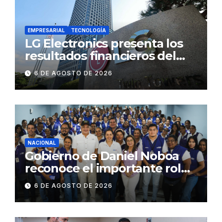
EMPRESARIAL
TECNOLOGÍA
LG Electronics presenta los
resultados financieros del
segundo trimestre de 2026
6 DE AGOSTO DE 2026
NACIONAL
Gobierno de Daniel Noboa
reconoce el importante rol
que cumplen educadoras del
6 DE AGOSTO DE 2026
servicio Creciendo con
Nuestros Hijos en beneficio
de la niñez