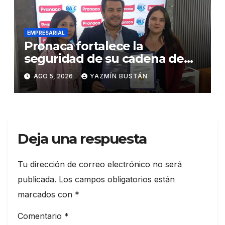
EMPRESARIAL
Pronaca fortalece la
seguridad de su cadena de
suministro con certificación
AGO 5, 2026
YAZMÍN BUSTÁN
BASC en dos plantas
Deja una respuesta
Tu dirección de correo electrónico no será
publicada.
Los campos obligatorios están
marcados con
*
Comentario
*