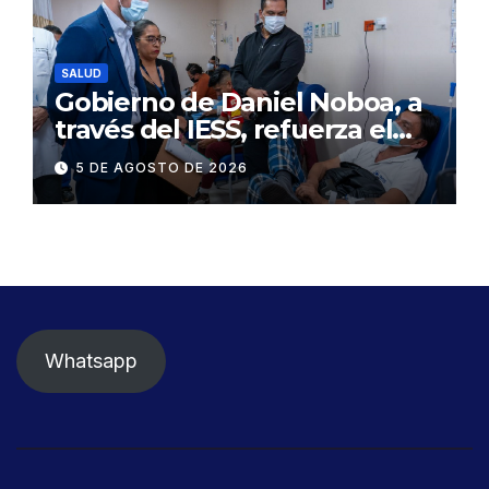
SALUD
Gobierno de Daniel Noboa, a
través del IESS, refuerza el
abastecimiento de insulina
5 DE AGOSTO DE 2026
en 86 establecimientos de
salud
Whatsapp