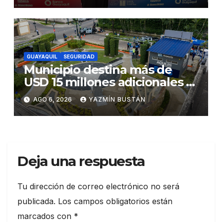
GUAYAQUIL
SEGURIDAD
Municipio destina más de
USD 15 millones adicionales a
SEGURA EP para fortalecer la
AGO 6, 2026
YAZMÍN BUSTÁN
seguridad ciudadana
Deja una respuesta
Tu dirección de correo electrónico no será
publicada.
Los campos obligatorios están
marcados con
*