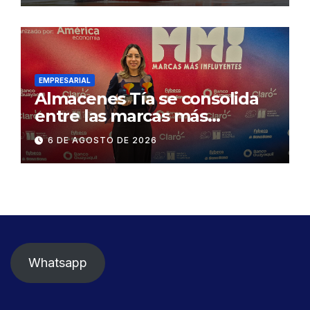
exige celeridad en
desmontaje del puente
Gonzalo Icaza Cornejo, en
Daule
EMPRESARIAL
Almacenes Tía se consolida
entre las marcas más
influyentes del Ecuador
6 DE AGOSTO DE 2026
Whatsapp