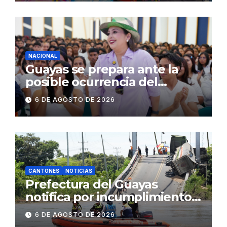
operativos en zonas
comerciales y de
concurrencia
NACIONAL
Guayas se prepara ante la
posible ocurrencia del
fenómeno de El Niño:
6 DE AGOSTO DE 2026
Gobierno Nacional capacita a
2.500 jóvenes
CANTONES
NOTICIAS
Prefectura del Guayas
notifica por incumplimiento
contractual a la
6 DE AGOSTO DE 2026
Concesionaria CONORTE y