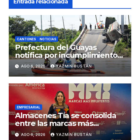
Entrada relacionada
CANTONES
NOTICIAS
Prefectura del Guayas
notifica por incumplimiento
contractual a la Concesionaria
AGO 6, 2026
YAZMÍN BUSTÁN
CONORTE y exige celeridad
en desmontaje del puente
Gonzalo Icaza Cornejo, en
Daule
EMPRESARIAL
Almacenes Tía se consolida
entre las marcas más
influyentes del Ecuador
AGO 6, 2026
YAZMÍN BUSTÁN