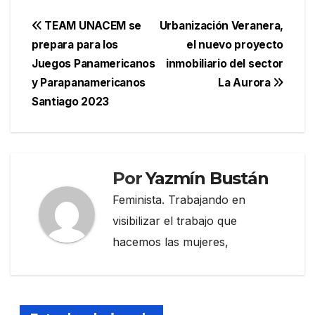
Navegación
TEAM UNACEM se
Urbanización Veranera,
prepara para los
el nuevo proyecto
de
Juegos Panamericanos
inmobiliario del sector
entradas
y Parapanamericanos
La Aurora
Santiago 2023
Por
Yazmín Bustán
Feminista. Trabajando en
visibilizar el trabajo que
hacemos las mujeres,