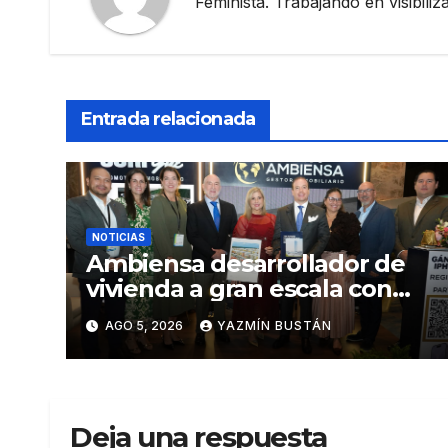
Feminista. Trabajando en visibili
Entrada relacionada
NOTICIAS
Ambiensa desarrollador de
vivienda a gran escala con
estándares internacionales
AGO 5, 2026
YAZMÍN BUSTÁN
de sostenibilidad
Deja una respuesta