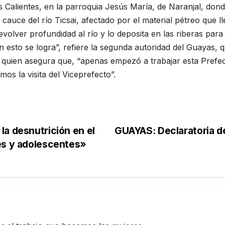
s Calientes, en la parroquia Jesús María, de Naranjal, don
auce del río Ticsai, afectado por el material pétreo que ll
olver profundidad al río y lo deposita en las riberas para 
n esto se logra”, refiere la segunda autoridad del Guayas,
a, quien asegura que, “apenas empezó a trabajar esta Pref
os la visita del Viceprefecto”.
la desnutrición en el
GUAYAS: Declaratoria d
es y adolescentes»