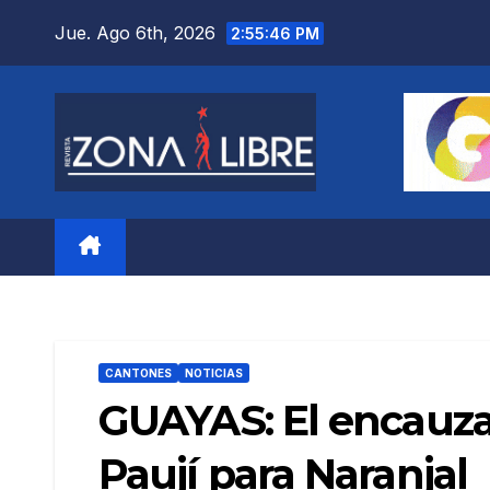
Saltar
Jue. Ago 6th, 2026
2:55:47 PM
al
contenido
CANTONES
NOTICIAS
GUAYAS: El encauzam
Paují para Naranjal