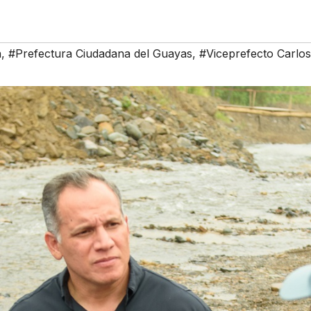
a
,
#Prefectura Ciudadana del Guayas
,
#Viceprefecto Carlo