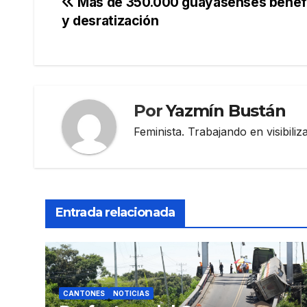
Navegación
Más de 350.000 guayasenses benefi
y desratización
de
entradas
Por
Yazmín Bustán
Feminista. Trabajando en visibili
Entrada relacionada
CANTONES
NOTICIAS