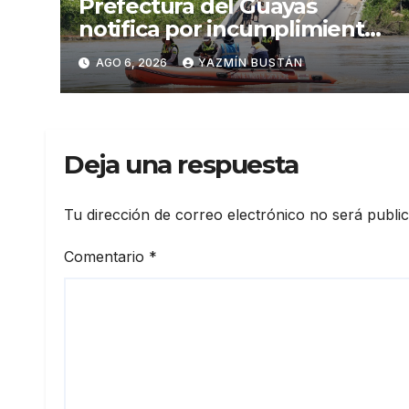
Prefectura del Guayas
notifica por incumplimiento
contractual a la
AGO 6, 2026
YAZMÍN BUSTÁN
Concesionaria CONORTE y
exige celeridad en
desmontaje del puente
Gonzalo Icaza Cornejo, en
Deja una respuesta
Daule
Tu dirección de correo electrónico no será publi
Comentario
*