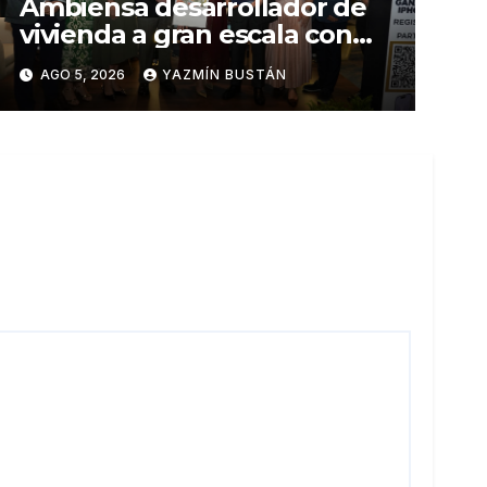
Ambiensa desarrollador de
vivienda a gran escala con
estándares internacionales
AGO 5, 2026
YAZMÍN BUSTÁN
de sostenibilidad