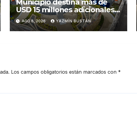
Municipio destina más de
USD 15 millones adicionales a
SEGURA EP para fortalecer la
AGO 6, 2026
YAZMÍN BUSTÁN
seguridad ciudadana
cada.
Los campos obligatorios están marcados con
*