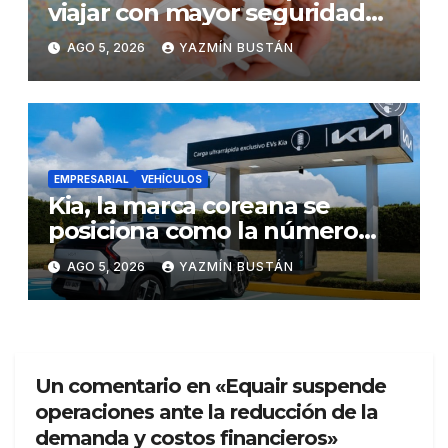
viajar con mayor seguridad
dentro y fuera del Ecuador
AGO 5, 2026
YAZMÍN BUSTÁN
EMPRESARIAL
VEHÍCULOS
Kia, la marca coreana se
posiciona como la número
uno en ventas de vehículos
AGO 5, 2026
YAZMÍN BUSTÁN
eléctricos en Ecuador
durante julio
Un comentario en «Equair suspende
operaciones ante la reducción de la
demanda y costos financieros»