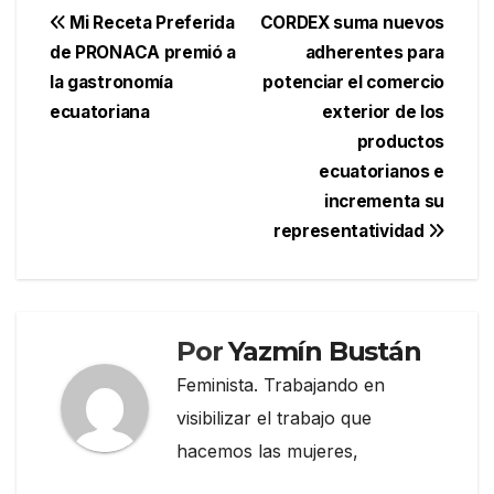
Navegación
Mi Receta Preferida
CORDEX suma nuevos
de PRONACA premió a
adherentes para
de
la gastronomía
potenciar el comercio
entradas
ecuatoriana
exterior de los
productos
ecuatorianos e
incrementa su
representatividad
Por
Yazmín Bustán
Feminista. Trabajando en
visibilizar el trabajo que
hacemos las mujeres,