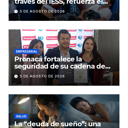
través del IESS, refuerza el
abastecimiento de insulina
5 DE AGOSTO DE 2026
en 86 establecimientos de
salud
EMPRESARIAL
Pronaca fortalece la
seguridad de su cadena de
suministro con certificación
5 DE AGOSTO DE 2026
BASC en dos plantas
SALUD
La “deuda de sueño”: una