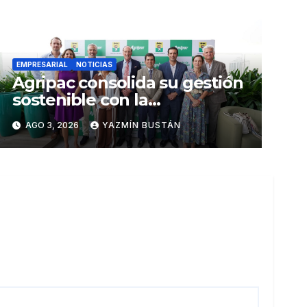
EMPRESARIAL
NOTICIAS
Agripac consolida su gestión
sostenible con la
presentación de su octava
AGO 3, 2026
YAZMÍN BUSTÁN
Memoria de Sostenibilidad