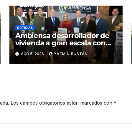
NOTICIAS
Ambiensa desarrollador de
vivienda a gran escala con
estándares internacionales
AGO 5, 2026
YAZMÍN BUSTÁN
de sostenibilidad
cada.
Los campos obligatorios están marcados con
*