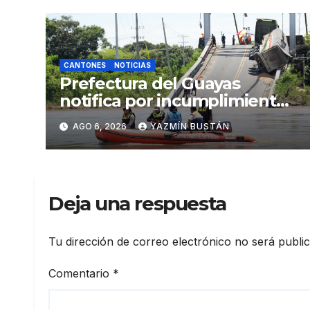
CANTONES
NOTICIAS
Prefectura del Guayas
notifica por incumplimiento
contractual a la
AGO 6, 2026
YAZMÍN BUSTÁN
Concesionaria CONORTE y
exige celeridad en
desmontaje del puente
Gonzalo Icaza Cornejo, en
Deja una respuesta
Daule
Tu dirección de correo electrónico no será publi
Comentario
*