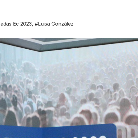
padas Ec 2023
,
#Luisa González