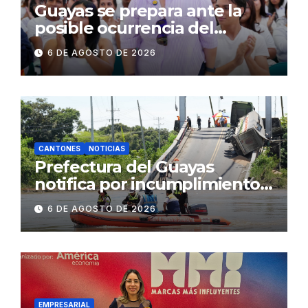
Guayas se prepara ante la
posible ocurrencia del
fenómeno de El Niño:
6 DE AGOSTO DE 2026
Gobierno Nacional capacita a
2.500 jóvenes
CANTONES
NOTICIAS
Prefectura del Guayas
notifica por incumplimiento
contractual a la
6 DE AGOSTO DE 2026
Concesionaria CONORTE y
exige celeridad en
desmontaje del puente
Gonzalo Icaza Cornejo, en
Daule
EMPRESARIAL