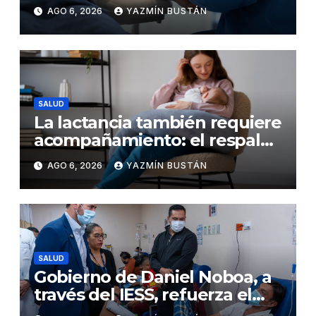
de precisión capaz de
AGO 6, 2026
YAZMÍN BUSTÁN
detener el daño renal por
nefritis lúpica
SALUD
La lactancia también requiere
acompañamiento: el respaldo
que necesitan la madre y el
AGO 6, 2026
YAZMÍN BUSTÁN
bebé
SALUD
Gobierno de Daniel Noboa, a
través del IESS, refuerza el
abastecimiento de insulina