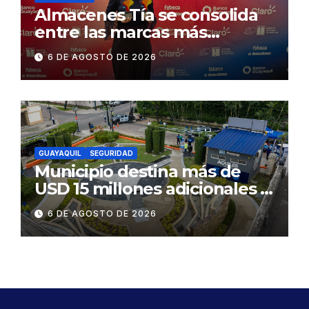
Almacenes Tía se consolida
entre las marcas más
influyentes del Ecuador
6 DE AGOSTO DE 2026
GUAYAQUIL
SEGURIDAD
Municipio destina más de
USD 15 millones adicionales a
SEGURA EP para fortalecer la
6 DE AGOSTO DE 2026
seguridad ciudadana