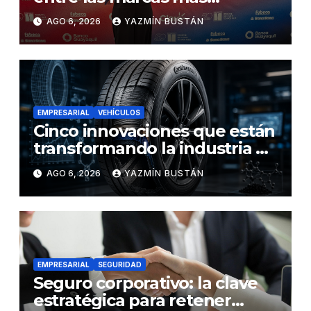
influyentes del Ecuador
AGO 6, 2026
YAZMÍN BUSTÁN
EMPRESARIAL
VEHÍCULOS
Cinco innovaciones que están
transformando la industria de
los neumáticos y redefinen el
AGO 6, 2026
YAZMÍN BUSTÁN
futuro de la movilidad
EMPRESARIAL
SEGURIDAD
Seguro corporativo: la clave
estratégica para retener