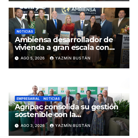
en desmontaje del puente
Gonzalo Icaza Cornejo, en
Daule
NOTICIAS
Ambiensa desarrollador de
vivienda a gran escala con
estándares internacionales
AGO 5, 2026
YAZMÍN BUSTÁN
de sostenibilidad
EMPRESARIAL
NOTICIAS
Agripac consolida su gestión
sostenible con la
presentación de su octava
AGO 3, 2026
YAZMÍN BUSTÁN
Memoria de Sostenibilidad