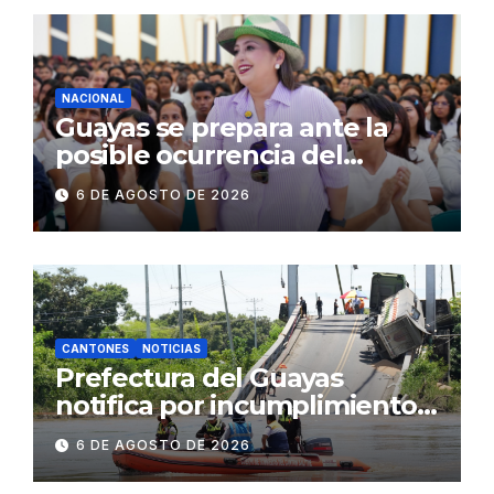
NACIONAL
Guayas se prepara ante la
posible ocurrencia del
fenómeno de El Niño:
6 DE AGOSTO DE 2026
Gobierno Nacional capacita a
2.500 jóvenes
CANTONES
NOTICIAS
Prefectura del Guayas
notifica por incumplimiento
contractual a la
6 DE AGOSTO DE 2026
Concesionaria CONORTE y
exige celeridad en