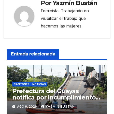
Por
Yazmín Bustán
Feminista. Trabajando en
visibilizar el trabajo que
hacemos las mujeres,
Entrada relacionada
CANTONES
NOTICIAS
Prefectura del Guayas
notifica por incumplimiento
contractual a la Concesionaria
AGO 6, 2026
YAZMÍN BUSTÁN
CONORTE y exige celeridad