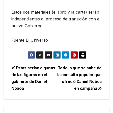
Estos dos materiales (el libro y la carta) serán
independientes al proceso de transición con el
nuevo Gobierno.
Fuente El Universo
Navegación
Estas serían algunas
Todo lo que se sabe de
de las figuras en el
la consulta popular que
de
gabinete de Daniel
ofreció Daniel Noboa
entradas
Noboa
en campaña