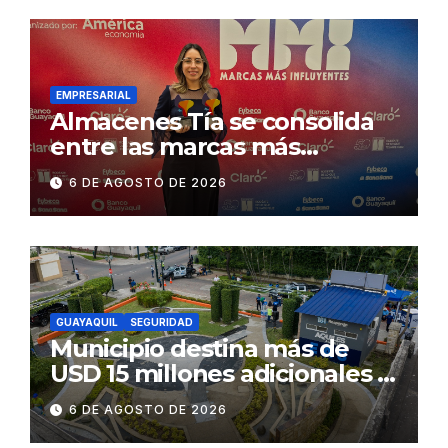
desmontaje del puente
Gonzalo Icaza Cornejo, en
Daule
EMPRESARIAL
Almacenes Tía se consolida
entre las marcas más
influyentes del Ecuador
6 DE AGOSTO DE 2026
GUAYAQUIL
SEGURIDAD
Municipio destina más de
USD 15 millones adicionales a
SEGURA EP para fortalecer la
6 DE AGOSTO DE 2026
seguridad ciudadana