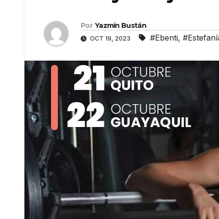
Por
Yazmín Bustán
#Ebenti
,
#Estefaní
OCT 19, 2023