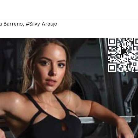
a Barreno
,
#Silvy Araujo