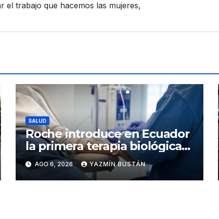
zar el trabajo que hacemos las mujeres,
SALUD
Roche introduce en Ecuador
la primera terapia biológica
de precisión capaz de
AGO 6, 2026
YAZMÍN BUSTÁN
detener el daño renal por
nefritis lúpica