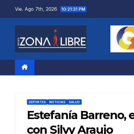
Saltar
Vie. Ago 7th, 2026
10:21:32 PM
al
contenido
DEPORTES
NOTICIAS
SALUD
Estefanía Barreno, e
con Silvy Araujo