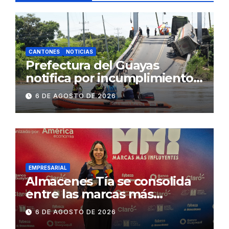
CANTONES
NOTICIAS
Prefectura del Guayas
notifica por incumplimiento
contractual a la
6 DE AGOSTO DE 2026
Concesionaria CONORTE y
exige celeridad en
desmontaje del puente
Gonzalo Icaza Cornejo, en
Daule
EMPRESARIAL
Almacenes Tía se consolida
entre las marcas más
influyentes del Ecuador
6 DE AGOSTO DE 2026