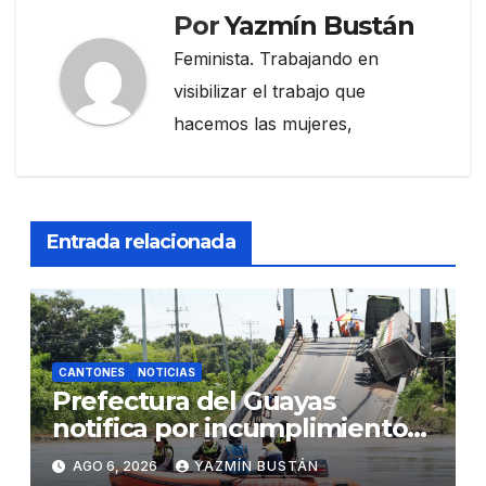
Por
Yazmín Bustán
Feminista. Trabajando en
visibilizar el trabajo que
hacemos las mujeres,
Entrada relacionada
CANTONES
NOTICIAS
Prefectura del Guayas
notifica por incumplimiento
contractual a la Concesionaria
AGO 6, 2026
YAZMÍN BUSTÁN
CONORTE y exige celeridad