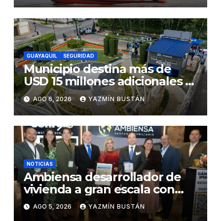
en desmontaje del puente
Gonzalo Icaza Cornejo, en
Daule
GUAYAQUIL
SEGURIDAD
Municipio destina más de
USD 15 millones adicionales a
SEGURA EP para fortalecer la
AGO 6, 2026
YAZMÍN BUSTÁN
seguridad ciudadana
NOTICIAS
Ambiensa desarrollador de
vivienda a gran escala con
estándares internacionales
AGO 5, 2026
YAZMÍN BUSTÁN
de sostenibilidad