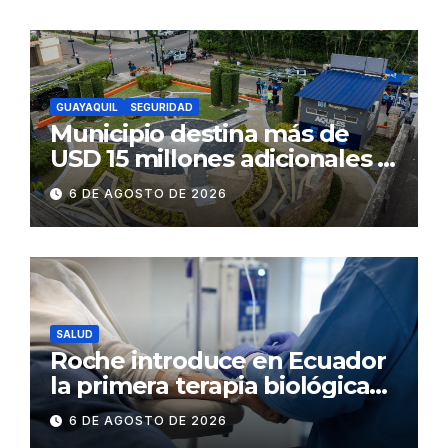
GUAYAQUIL
SEGURIDAD
Municipio destina más de
USD 15 millones adicionales a
SEGURA EP para fortalecer la
6 DE AGOSTO DE 2026
seguridad ciudadana
SALUD
Roche introduce en Ecuador
la primera terapia biológica
de precisión capaz de
6 DE AGOSTO DE 2026
detener el daño renal por