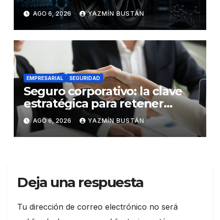
los neumáticos y redefinen el
AGO 6, 2026
YAZMÍN BUSTÁN
futuro de la movilidad
EMPRESARIAL
SEGURIDAD
Seguro corporativo: la clave
estratégica para retener
talento en Ecuador
AGO 6, 2026
YAZMÍN BUSTÁN
Deja una respuesta
Tu dirección de correo electrónico no será