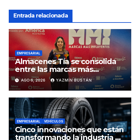
Entrada relacionada
EMPRESARIAL
Almacenes Tía se consolida
entre las marcas más
influyentes del Ecuador
AGO 6, 2026
YAZMÍN BUSTÁN
EMPRESARIAL
VEHÍCULOS
Cinco innovaciones que están
transformando la industria de