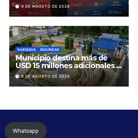
influyentes del Ecuador
6 DE AGOSTO DE 2026
GUAYAQUIL
SEGURIDAD
Municipio destina más de
USD 15 millones adicionales a
SEGURA EP para fortalecer la
6 DE AGOSTO DE 2026
seguridad ciudadana
Whatsapp