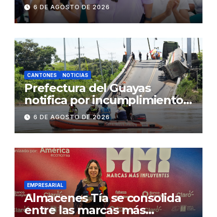
fenómeno de El Niño:
6 DE AGOSTO DE 2026
Gobierno Nacional capacita a
2.500 jóvenes
CANTONES
NOTICIAS
Prefectura del Guayas
notifica por incumplimiento
contractual a la
6 DE AGOSTO DE 2026
Concesionaria CONORTE y
exige celeridad en
desmontaje del puente
Gonzalo Icaza Cornejo, en
Daule
EMPRESARIAL
Almacenes Tía se consolida
entre las marcas más