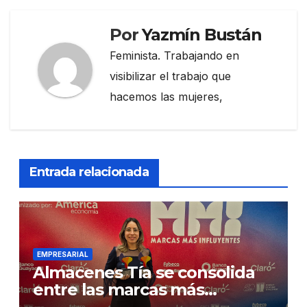
Por
Yazmín Bustán
Feminista. Trabajando en
visibilizar el trabajo que
hacemos las mujeres,
Entrada relacionada
EMPRESARIAL
Almacenes Tía se consolida
entre las marcas más
influyentes del Ecuador