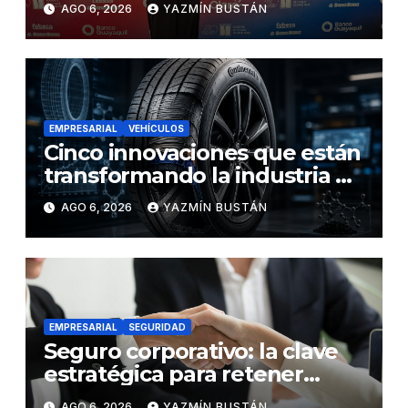
AGO 6, 2026
YAZMÍN BUSTÁN
EMPRESARIAL
VEHÍCULOS
Cinco innovaciones que están
transformando la industria de
los neumáticos y redefinen el
AGO 6, 2026
YAZMÍN BUSTÁN
futuro de la movilidad
EMPRESARIAL
SEGURIDAD
Seguro corporativo: la clave
estratégica para retener
talento en Ecuador
AGO 6, 2026
YAZMÍN BUSTÁN