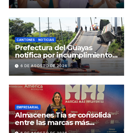
Gobierno Nacional capacita a
2.500 jóvenes
CANTONES
NOTICIAS
Prefectura del Guayas
notifica por incumplimiento
contractual a la
6 DE AGOSTO DE 2026
Concesionaria CONORTE y
exige celeridad en
desmontaje del puente
Gonzalo Icaza Cornejo, en
Daule
EMPRESARIAL
Almacenes Tía se consolida
entre las marcas más
influyentes del Ecuador