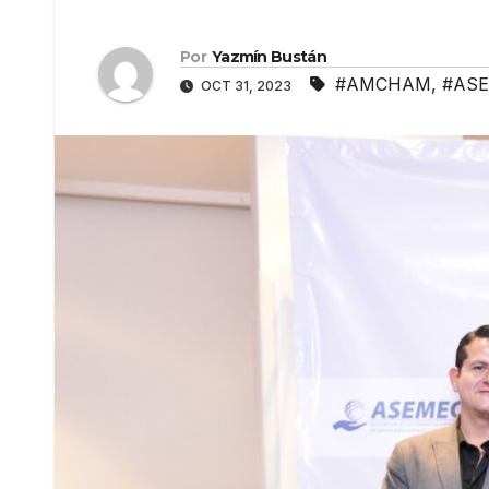
Por
Yazmín Bustán
#AMCHAM
,
#AS
OCT 31, 2023