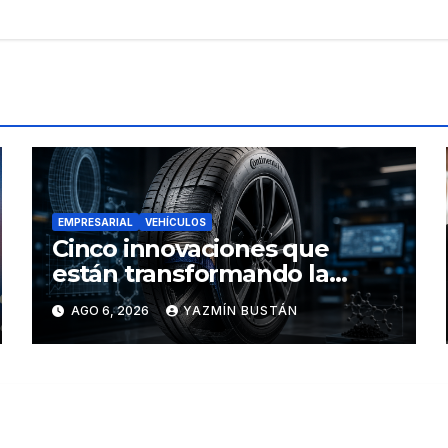
EMPRESARIAL
VEHÍCULOS
Cinco innovaciones que
están transformando la
industria de los neumáticos y
AGO 6, 2026
YAZMÍN BUSTÁN
redefinen el futuro de la
movilidad