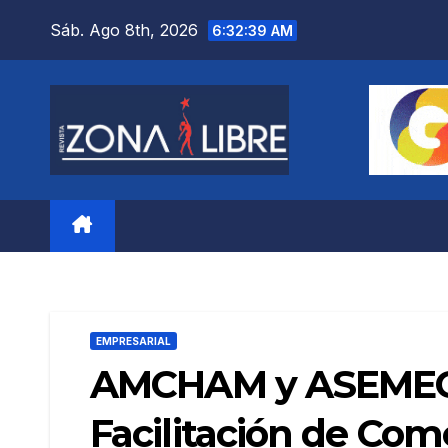
Saltar
Sáb. Ago 8th, 2026
6:32:40 AM
al
contenido
EMPRESARIAL
AMCHAM y ASEMEC ll
Facilitación de Come