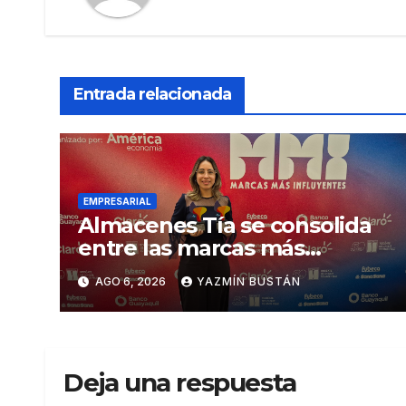
Entrada relacionada
EMPRESARIAL
Almacenes Tía se consolida
entre las marcas más
influyentes del Ecuador
AGO 6, 2026
YAZMÍN BUSTÁN
Deja una respuesta