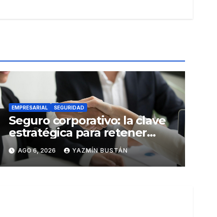
EMPRESARIAL
SEGURIDAD
Seguro corporativo: la clave
estratégica para retener
talento en Ecuador
AGO 6, 2026
YAZMÍN BUSTÁN