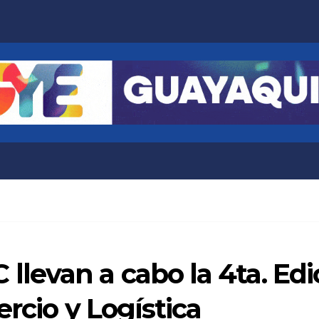
evan a cabo la 4ta. Edi
rcio y Logística