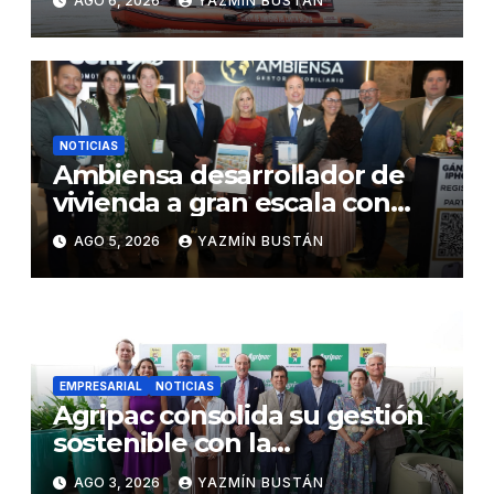
AGO 6, 2026
YAZMÍN BUSTÁN
CONORTE y exige celeridad
en desmontaje del puente
Gonzalo Icaza Cornejo, en
Daule
NOTICIAS
Ambiensa desarrollador de
vivienda a gran escala con
estándares internacionales
AGO 5, 2026
YAZMÍN BUSTÁN
de sostenibilidad
EMPRESARIAL
NOTICIAS
Agripac consolida su gestión
sostenible con la
presentación de su octava
AGO 3, 2026
YAZMÍN BUSTÁN