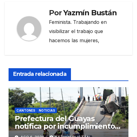
Por
Yazmín Bustán
Feminista. Trabajando en
visibilizar el trabajo que
hacemos las mujeres,
Entrada relacionada
CANTONES
NOTICIAS
Prefectura del Guayas
notifica por incumplimiento
contractual a la Concesionaria