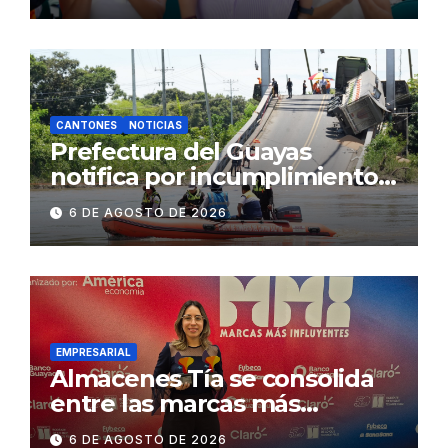
2.500 jóvenes
CANTONES
NOTICIAS
Prefectura del Guayas
notifica por incumplimiento
contractual a la
6 DE AGOSTO DE 2026
Concesionaria CONORTE y
exige celeridad en
desmontaje del puente
Gonzalo Icaza Cornejo, en
Daule
EMPRESARIAL
Almacenes Tía se consolida
entre las marcas más
influyentes del Ecuador
6 DE AGOSTO DE 2026