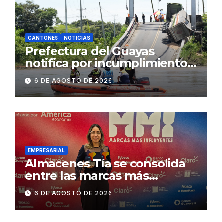
CANTONES
NOTICIAS
Prefectura del Guayas
notifica por incumplimiento
contractual a la
6 DE AGOSTO DE 2026
Concesionaria CONORTE y
exige celeridad en
desmontaje del puente
Gonzalo Icaza Cornejo, en
Daule
EMPRESARIAL
Almacenes Tía se consolida
entre las marcas más
influyentes del Ecuador
6 DE AGOSTO DE 2026