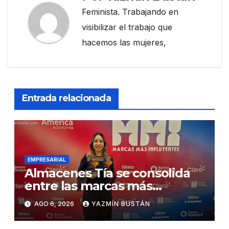
Feminista. Trabajando en
visibilizar el trabajo que
hacemos las mujeres,
Entrada relacionada
EMPRESARIAL
Almacenes Tía se consolida
entre las marcas más
influyentes del Ecuador
AGO 6, 2026
YAZMÍN BUSTÁN