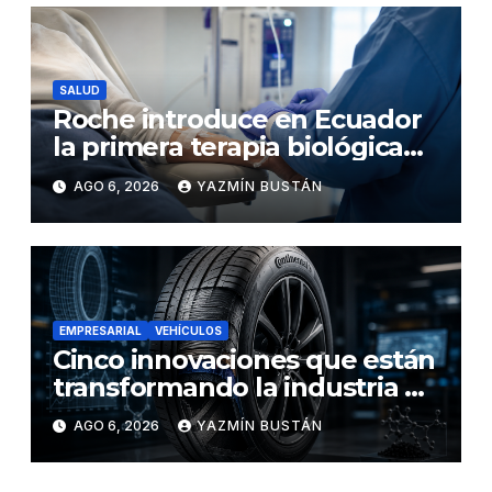
SALUD
Roche introduce en Ecuador
la primera terapia biológica
de precisión capaz de
AGO 6, 2026
YAZMÍN BUSTÁN
detener el daño renal por
nefritis lúpica
EMPRESARIAL
VEHÍCULOS
Cinco innovaciones que están
transformando la industria de
los neumáticos y redefinen el
AGO 6, 2026
YAZMÍN BUSTÁN
futuro de la movilidad