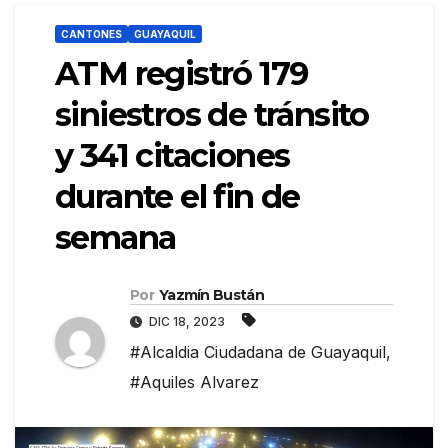
CANTONES
GUAYAQUIL
ATM registró 179
siniestros de tránsito
y 341 citaciones
durante el fin de
semana
Por
Yazmín Bustán
DIC 18, 2023
#Alcaldia Ciudadana de Guayaquil
,
#Aquiles Alvarez