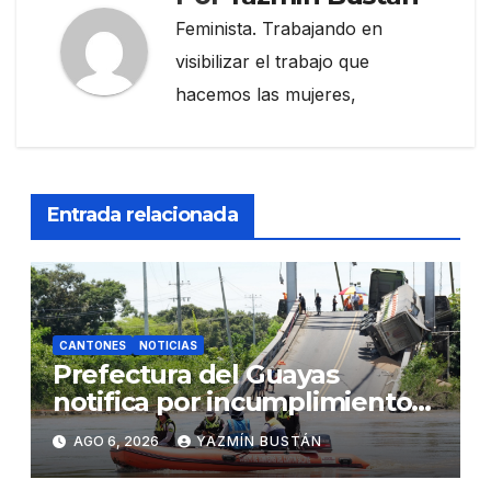
Feminista. Trabajando en
visibilizar el trabajo que
hacemos las mujeres,
Entrada relacionada
CANTONES
NOTICIAS
Prefectura del Guayas
notifica por incumplimiento
contractual a la Concesionaria
AGO 6, 2026
YAZMÍN BUSTÁN
CONORTE y exige celeridad
en desmontaje del puente