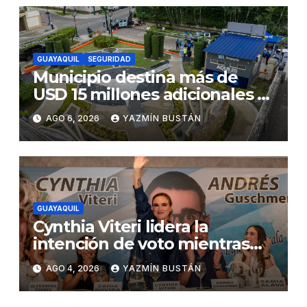
Gonzalo Icaza Cornejo, en
Daule
GUAYAQUIL
SEGURIDAD
Municipio destina más de
USD 15 millones adicionales a
SEGURA EP para fortalecer la
AGO 6, 2026
YAZMÍN BUSTÁN
seguridad ciudadana
GUAYAQUIL
Cynthia Viteri lidera la
intención de voto mientras
Andrés Guschmer muestra
AGO 4, 2026
YAZMÍN BUSTÁN
un destacado crecimiento,
según AtlasIntel