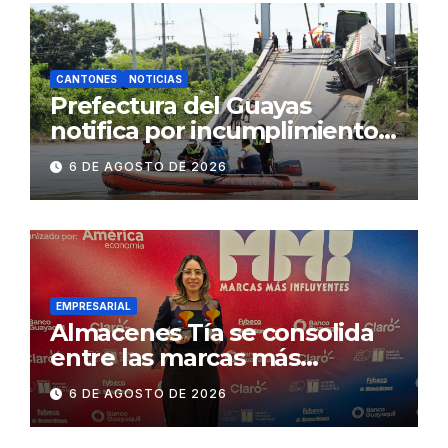
CANTONES
NOTICIAS
Prefectura del Guayas
notifica por incumplimiento
contractual a la
6 DE AGOSTO DE 2026
Concesionaria CONORTE y
exige celeridad en
desmontaje del puente
Gonzalo Icaza Cornejo, en
Daule
EMPRESARIAL
Almacenes Tía se consolida
entre las marcas más
influyentes del Ecuador
6 DE AGOSTO DE 2026