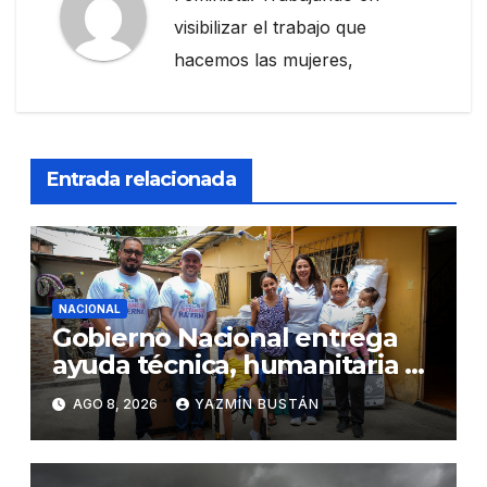
visibilizar el trabajo que
hacemos las mujeres,
Entrada relacionada
NACIONAL
Gobierno Nacional entrega
ayuda técnica, humanitaria y
Bono Joaquín Gallegos Lara a
AGO 8, 2026
YAZMÍN BUSTÁN
familia en situación de
vulnerabilidad