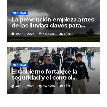
NACIONAL
La prevención empieza antes
de las lluvias: claves para
proteger los cultivos frente a
AGO 8, 2026
YAZMÍN BUSTÁN
El Niño
NACIONAL
El Gobierno fortalece la
seguridad y el control
territorial en General Villamil
AGO 8, 2026
YAZMÍN BUSTÁN
Playas