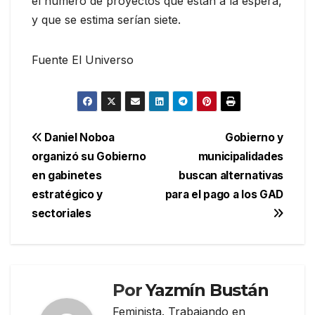
el número de proyectos que están a la espera,
y que se estima serían siete.
Fuente El Universo
Navegación
Daniel Noboa
Gobierno y
organizó su Gobierno
municipalidades
de
en gabinetes
buscan alternativas
entradas
estratégico y
para el pago a los GAD
sectoriales
Por
Yazmín Bustán
Feminista. Trabajando en