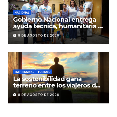
NACIONAL
Gobierno Nacional entrega
ayuda técnica, humanitaria y
Bono Joaquín Gallegos Lara a
8 DE AGOSTO DE 2026
familia en situación de
vulnerabilidad
EMPRESARIAL
TURISMO
La sostenibilidad gana
terreno entre los viajeros de
negocios
8 DE AGOSTO DE 2026