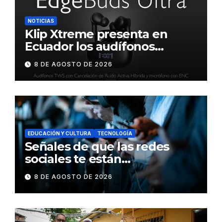
NOTICIAS
Klip Xtreme presenta en
Ecuador los audífonos
DynaBuds con sonido
8 DE AGOSTO DE 2026
inteligente y control táctil
EDUCACIÓN Y CULTURA
TECNOLOGÍA
Señales de que las redes
sociales te están
consumiendo
8 DE AGOSTO DE 2026