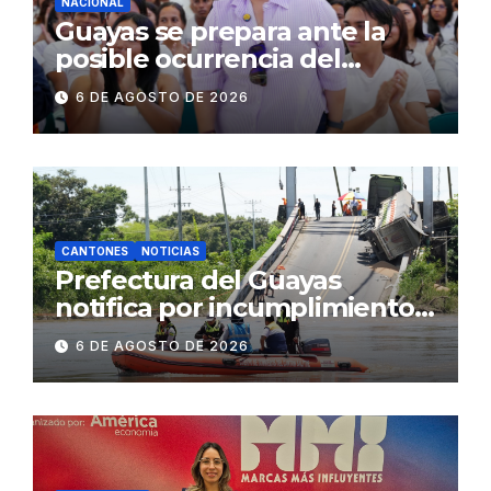
NACIONAL
Guayas se prepara ante la
posible ocurrencia del
fenómeno de El Niño:
6 DE AGOSTO DE 2026
Gobierno Nacional capacita a
2.500 jóvenes
CANTONES
NOTICIAS
Prefectura del Guayas
notifica por incumplimiento
contractual a la
6 DE AGOSTO DE 2026
Concesionaria CONORTE y
exige celeridad en
desmontaje del puente
Gonzalo Icaza Cornejo, en
Daule