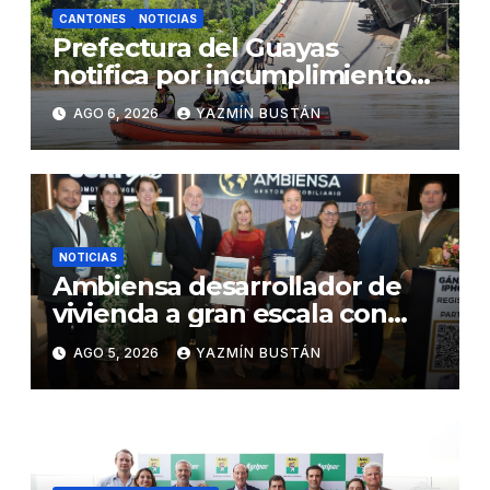
CANTONES
NOTICIAS
Prefectura del Guayas
notifica por incumplimiento
contractual a la Concesionaria
AGO 6, 2026
YAZMÍN BUSTÁN
CONORTE y exige celeridad
en desmontaje del puente
Gonzalo Icaza Cornejo, en
Daule
NOTICIAS
Ambiensa desarrollador de
vivienda a gran escala con
estándares internacionales
AGO 5, 2026
YAZMÍN BUSTÁN
de sostenibilidad