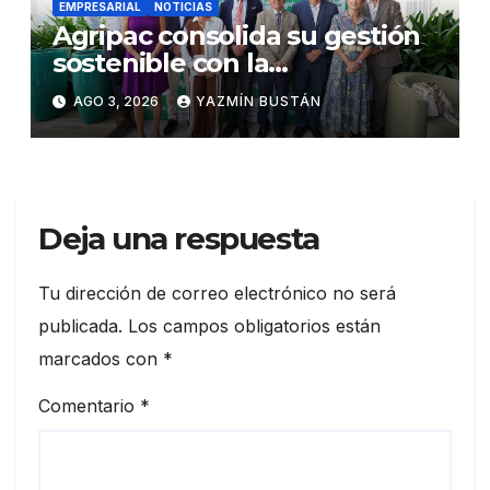
EMPRESARIAL
NOTICIAS
Agripac consolida su gestión
sostenible con la
presentación de su octava
AGO 3, 2026
YAZMÍN BUSTÁN
Memoria de Sostenibilidad
Deja una respuesta
Tu dirección de correo electrónico no será
publicada.
Los campos obligatorios están
marcados con
*
Comentario
*