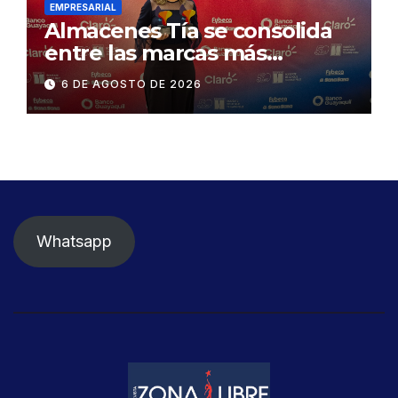
EMPRESARIAL
Almacenes Tía se consolida
entre las marcas más
influyentes del Ecuador
6 DE AGOSTO DE 2026
Whatsapp