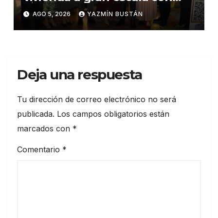
estándares internacionales
AGO 5, 2026
YAZMÍN BUSTÁN
de sostenibilidad
Deja una respuesta
Tu dirección de correo electrónico no será
publicada.
Los campos obligatorios están
marcados con
*
Comentario
*