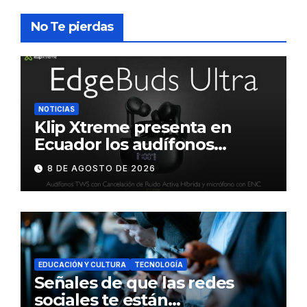
No Te pierdas
NOTICIAS
Klip Xtreme presenta en
Ecuador los audífonos
DynaBuds con sonido
8 DE AGOSTO DE 2026
inteligente y control táctil
EDUCACIÓN Y CULTURA
TECNOLOGÍA
Señales de que las redes
sociales te están