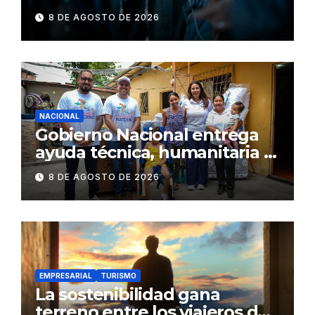
consumiendo
8 DE AGOSTO DE 2026
NACIONAL
Gobierno Nacional entrega
ayuda técnica, humanitaria y
Bono Joaquín Gallegos Lara a
8 DE AGOSTO DE 2026
familia en situación de
vulnerabilidad
EMPRESARIAL
TURISMO
La sostenibilidad gana
terreno entre los viajeros de