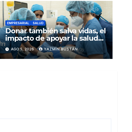
EMPRESARIAL
SALUD
Donar también salva vidas, el
impacto de apoyar la salud
infantil en Ecuador
AGO 5, 2026
YAZMÍN BUSTÁN