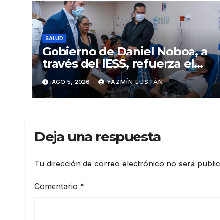
SALUD
Gobierno de Daniel Noboa, a
través del IESS, refuerza el
abastecimiento de insulina
AGO 5, 2026
YAZMÍN BUSTÁN
en 86 establecimientos de
salud
Deja una respuesta
Tu dirección de correo electrónico no será publi
Comentario
*