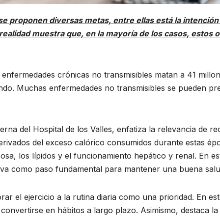
e proponen diversas metas, entre ellas está la intención d
ealidad muestra que, en la mayoría de los casos, estos obj
s enfermedades crónicas no transmisibles matan a 41 millon
do. Muchas enfermedades no transmisibles se pueden prev
erna del Hospital de los Valles, enfatiza la relevancia de 
s derivados del exceso calórico consumidos durante estas é
sa, los lípidos y el funcionamiento hepático y renal. En es
siva como paso fundamental para mantener una buena salu
rar el ejercicio a la rutina diaria como una prioridad. En 
convertirse en hábitos a largo plazo. Asimismo, destaca la 