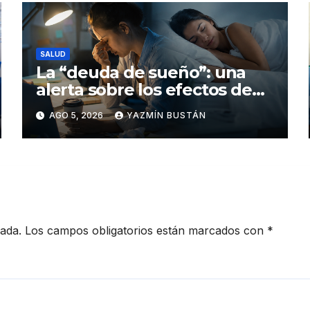
SALUD
La “deuda de sueño”: una
alerta sobre los efectos de
dormir mal en la salud física
AGO 5, 2026
YAZMÍN BUSTÁN
y mental
cada.
Los campos obligatorios están marcados con
*