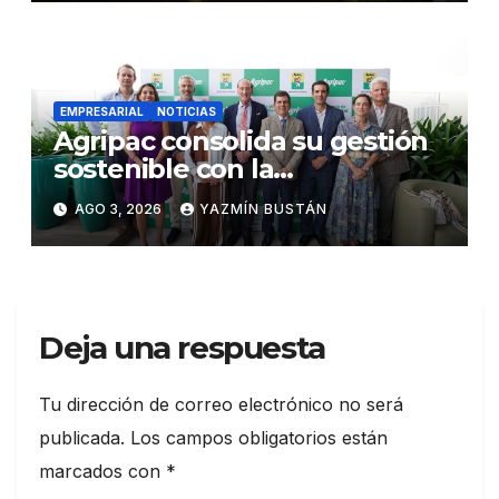
EMPRESARIAL
NOTICIAS
Agripac consolida su gestión
sostenible con la
presentación de su octava
AGO 3, 2026
YAZMÍN BUSTÁN
Memoria de Sostenibilidad
Deja una respuesta
Tu dirección de correo electrónico no será
publicada.
Los campos obligatorios están
marcados con
*