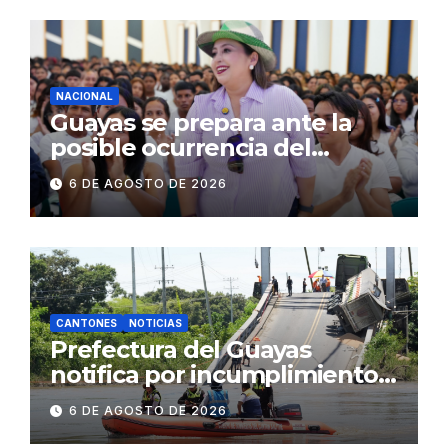
comerciales y de
concurrencia
NACIONAL
Guayas se prepara ante la
posible ocurrencia del
fenómeno de El Niño:
6 DE AGOSTO DE 2026
Gobierno Nacional capacita a
2.500 jóvenes
CANTONES
NOTICIAS
Prefectura del Guayas
notifica por incumplimiento
contractual a la
6 DE AGOSTO DE 2026
Concesionaria CONORTE y