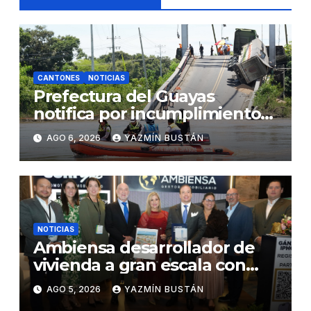
CANTONES
NOTICIAS
Prefectura del Guayas
notifica por incumplimiento
contractual a la Concesionaria
AGO 6, 2026
YAZMÍN BUSTÁN
CONORTE y exige celeridad
en desmontaje del puente
Gonzalo Icaza Cornejo, en
Daule
NOTICIAS
Ambiensa desarrollador de
vivienda a gran escala con
estándares internacionales
AGO 5, 2026
YAZMÍN BUSTÁN
de sostenibilidad