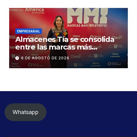
exige celeridad en
desmontaje del puente
Gonzalo Icaza Cornejo, en
Daule
EMPRESARIAL
Almacenes Tía se consolida
entre las marcas más
influyentes del Ecuador
6 DE AGOSTO DE 2026
Whatsapp