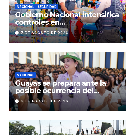
NACIONAL
SEGURIDAD
Gobierno Nacional intensifica
controles en
establecimientos y espacios
7 DE AGOSTO DE 2026
públicos de Pichincha: 684
operativos en zonas
comerciales y de
concurrencia
NACIONAL
Guayas se prepara ante la
posible ocurrencia del
fenómeno de El Niño:
6 DE AGOSTO DE 2026
Gobierno Nacional capacita a
2.500 jóvenes