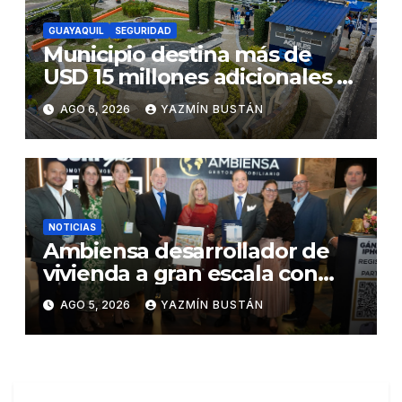
GUAYAQUIL
SEGURIDAD
Municipio destina más de
USD 15 millones adicionales a
SEGURA EP para fortalecer la
AGO 6, 2026
YAZMÍN BUSTÁN
seguridad ciudadana
NOTICIAS
Ambiensa desarrollador de
vivienda a gran escala con
estándares internacionales
AGO 5, 2026
YAZMÍN BUSTÁN
de sostenibilidad