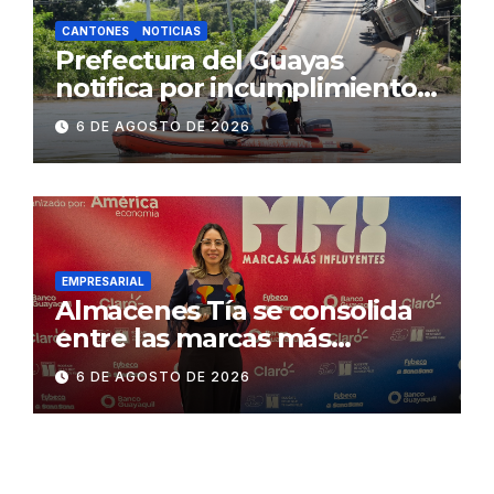
CANTONES
NOTICIAS
Prefectura del Guayas
notifica por incumplimiento
contractual a la
6 DE AGOSTO DE 2026
Concesionaria CONORTE y
exige celeridad en
desmontaje del puente
Gonzalo Icaza Cornejo, en
Daule
EMPRESARIAL
Almacenes Tía se consolida
entre las marcas más
influyentes del Ecuador
6 DE AGOSTO DE 2026