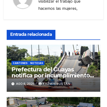
visibilizar el trabajo que
hacemos las mujeres,
Entrada relacionada
CANTONES
NOTICIAS
Prefectura del Guayas
notifica por incumplimiento
contractual a la Concesionaria
AGO 6, 2026
YAZMÍN BUSTÁN
CONORTE y exige celeridad
en desmontaje del puente
Gonzalo Icaza Cornejo, en
Daule