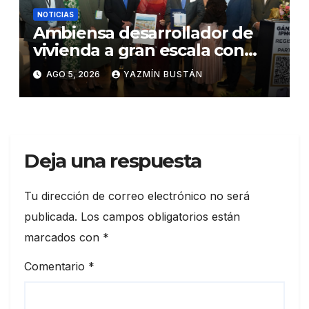
NOTICIAS
Ambiensa desarrollador de
vivienda a gran escala con
estándares internacionales
AGO 5, 2026
YAZMÍN BUSTÁN
de sostenibilidad
Deja una respuesta
Tu dirección de correo electrónico no será
publicada.
Los campos obligatorios están
marcados con
*
Comentario
*