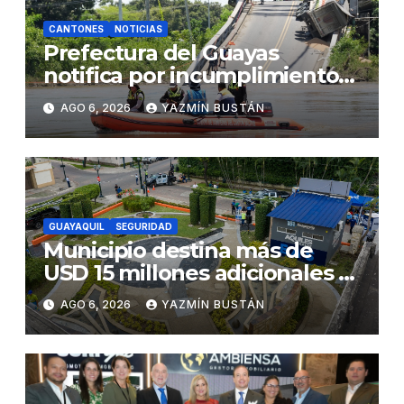
CANTONES
NOTICIAS
Prefectura del Guayas
notifica por incumplimiento
contractual a la Concesionaria
AGO 6, 2026
YAZMÍN BUSTÁN
CONORTE y exige celeridad
en desmontaje del puente
Gonzalo Icaza Cornejo, en
Daule
GUAYAQUIL
SEGURIDAD
Municipio destina más de
USD 15 millones adicionales a
SEGURA EP para fortalecer la
AGO 6, 2026
YAZMÍN BUSTÁN
seguridad ciudadana