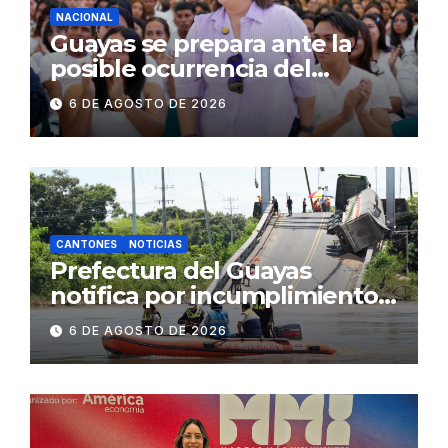
NACIONAL
Guayas se prepara ante la
posible ocurrencia del
fenómeno de El Niño:
6 DE AGOSTO DE 2026
Gobierno Nacional capacita a
2.500 jóvenes
CANTONES
NOTICIAS
Prefectura del Guayas
notifica por incumplimiento
contractual a la
6 DE AGOSTO DE 2026
Concesionaria CONORTE y
exige celeridad en
desmontaje del puente
Gonzalo Icaza Cornejo, en
Daule