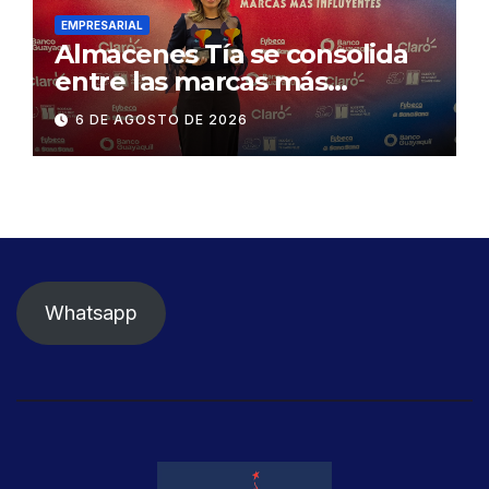
EMPRESARIAL
Almacenes Tía se consolida
entre las marcas más
influyentes del Ecuador
6 DE AGOSTO DE 2026
Whatsapp