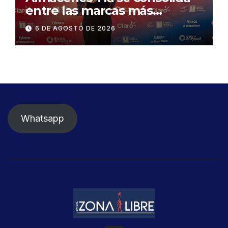
entre las marcas más
influyentes del Ecuador
6 DE AGOSTO DE 2026
Whatsapp