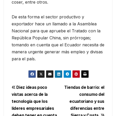
coser, entre otros.
De esta forma el sector productivo y
exportador hace un llamado a la Asamblea
Nacional para que apruebe el Tratado con la
República Popular China, sin prórrogas;
tomando en cuenta que el Ecuador necesita de
manera urgente generar más empleo y divisas
para el país.
Navegación
Diez ideas poco
Tiendas de barrio: el
vistas acerca de la
consumo del
de
tecnología que los
ecuatoriano y sus
entradas
líderes empresariales
diferencias entre
deben tener en cuenta
Sierra y Costa.