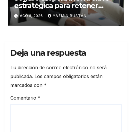
estratégica para retener
talento en Ecuador
AGO 6, 2026
YAZMÍN BUSTÁN
Deja una respuesta
Tu dirección de correo electrónico no será
publicada.
Los campos obligatorios están
marcados con
*
Comentario
*