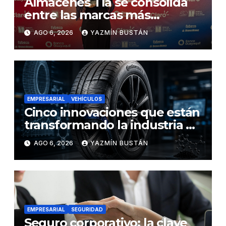
Almacenes Tía se consolida
entre las marcas más
influyentes del Ecuador
AGO 6, 2026
YAZMÍN BUSTÁN
EMPRESARIAL
VEHÍCULOS
Cinco innovaciones que están
transformando la industria de
los neumáticos y redefinen el
AGO 6, 2026
YAZMÍN BUSTÁN
futuro de la movilidad
EMPRESARIAL
SEGURIDAD
Seguro corporativo: la clave