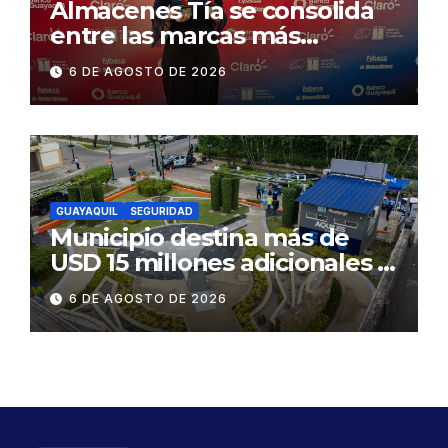
Almacenes Tía se consolida
entre las marcas más
influyentes del Ecuador
6 DE AGOSTO DE 2026
GUAYAQUIL
SEGURIDAD
Municipio destina más de
USD 15 millones adicionales a
SEGURA EP para fortalecer la
6 DE AGOSTO DE 2026
seguridad ciudadana