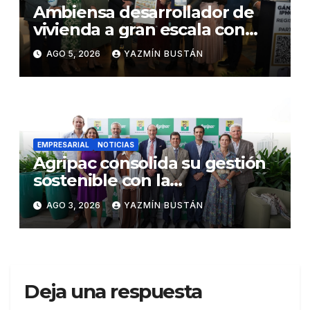
Ambiensa desarrollador de
vivienda a gran escala con
estándares internacionales
AGO 5, 2026
YAZMÍN BUSTÁN
de sostenibilidad
EMPRESARIAL
NOTICIAS
Agripac consolida su gestión
sostenible con la
presentación de su octava
AGO 3, 2026
YAZMÍN BUSTÁN
Memoria de Sostenibilidad
Deja una respuesta