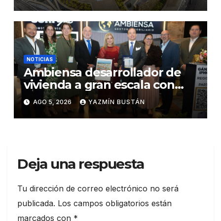
seguridad ciudadana
NOTICIAS
Ambiensa desarrollador de
vivienda a gran escala con
estándares internacionales
AGO 5, 2026
YAZMÍN BUSTÁN
de sostenibilidad
Deja una respuesta
Tu dirección de correo electrónico no será
publicada.
Los campos obligatorios están
marcados con
*