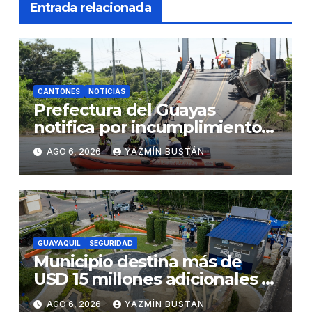
Entrada relacionada
CANTONES
NOTICIAS
Prefectura del Guayas
notifica por incumplimiento
contractual a la Concesionaria
AGO 6, 2026
YAZMÍN BUSTÁN
CONORTE y exige celeridad
en desmontaje del puente
Gonzalo Icaza Cornejo, en
Daule
GUAYAQUIL
SEGURIDAD
Municipio destina más de
USD 15 millones adicionales a
SEGURA EP para fortalecer la
AGO 6, 2026
YAZMÍN BUSTÁN