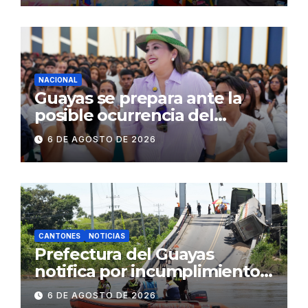
operativos en zonas
comerciales y de
concurrencia
NACIONAL
Guayas se prepara ante la
posible ocurrencia del
fenómeno de El Niño:
6 DE AGOSTO DE 2026
Gobierno Nacional capacita a
2.500 jóvenes
CANTONES
NOTICIAS
Prefectura del Guayas
notifica por incumplimiento
contractual a la
6 DE AGOSTO DE 2026
Concesionaria CONORTE y