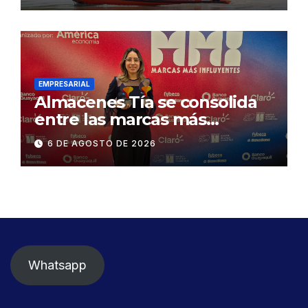
exige celeridad en
desmontaje del puente
Gonzalo Icaza Cornejo, en
Daule
EMPRESARIAL
Almacenes Tía se consolida
entre las marcas más
influyentes del Ecuador
6 DE AGOSTO DE 2026
Whatsapp