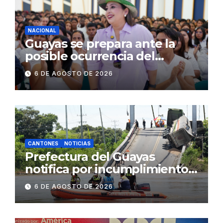
concurrencia
NACIONAL
Guayas se prepara ante la
posible ocurrencia del
fenómeno de El Niño:
6 DE AGOSTO DE 2026
Gobierno Nacional capacita a
2.500 jóvenes
CANTONES
NOTICIAS
Prefectura del Guayas
notifica por incumplimiento
contractual a la
6 DE AGOSTO DE 2026
Concesionaria CONORTE y
exige celeridad en
desmontaje del puente