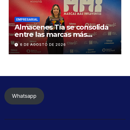
Gonzalo Icaza Cornejo, en
Daule
EMPRESARIAL
Almacenes Tía se consolida
entre las marcas más
influyentes del Ecuador
6 DE AGOSTO DE 2026
Whatsapp