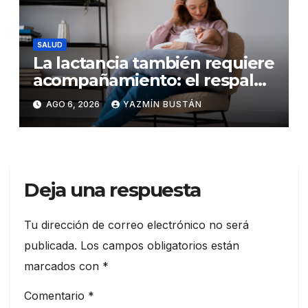
SALUD
La lactancia también requiere
acompañamiento: el respaldo
que necesitan la madre y el
AGO 6, 2026
YAZMÍN BUSTÁN
bebé
Deja una respuesta
Tu dirección de correo electrónico no será
publicada.
Los campos obligatorios están
marcados con
*
Comentario
*