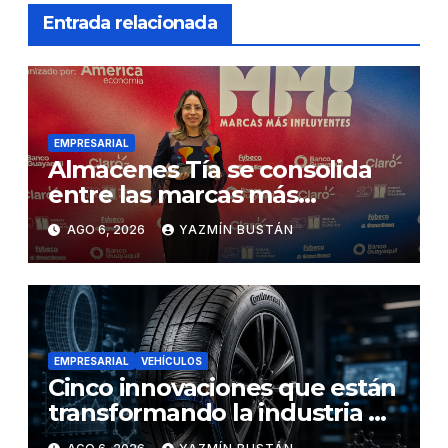
Entrada relacionada
EMPRESARIAL
Almacenes Tía se consolida
entre las marcas más
influyentes del Ecuador
AGO 6, 2026
YAZMÍN BUSTÁN
EMPRESARIAL
VEHÍCULOS
Cinco innovaciones que están
transformando la industria de
los neumáticos y redefinen el