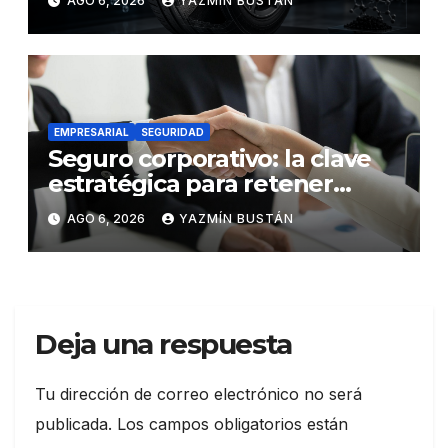
AGO 6, 2026
YAZMÍN BUSTÁN
futuro de la movilidad
EMPRESARIAL
SEGURIDAD
Seguro corporativo: la clave
estratégica para retener
talento en Ecuador
AGO 6, 2026
YAZMÍN BUSTÁN
Deja una respuesta
Tu dirección de correo electrónico no será
publicada.
Los campos obligatorios están