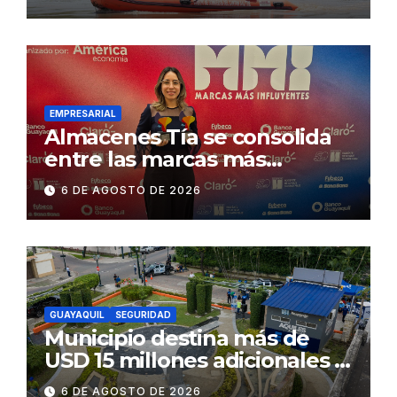
Concesionaria CONORTE y
exige celeridad en
desmontaje del puente
Gonzalo Icaza Cornejo, en
Daule
EMPRESARIAL
Almacenes Tía se consolida
entre las marcas más
influyentes del Ecuador
6 DE AGOSTO DE 2026
GUAYAQUIL
SEGURIDAD
Municipio destina más de
USD 15 millones adicionales a
SEGURA EP para fortalecer la
6 DE AGOSTO DE 2026