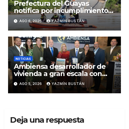
Prefectura del Guayas
notifica por incumplimiento
contractual a la Concesionaria
AGO 6, 2026
YAZMÍN BUSTÁN
CONORTE y exige celeridad
en desmontaje del puente
Gonzalo Icaza Cornejo, en
Daule
NOTICIAS
Ambiensa desarrollador de
vivienda a gran escala con
estándares internacionales
AGO 5, 2026
YAZMÍN BUSTÁN
de sostenibilidad
Deja una respuesta