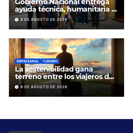
Gobierno Nacional entrega
ayuda técnica, humanitaria y
Bono Joaquín Gallegos Lara a
8 DE AGOSTO DE 2026
familia en situación de
vulnerabilidad
EMPRESARIAL
TURISMO
La sostenibilidad gana
terreno entre los viajeros de
negocios
8 DE AGOSTO DE 2026