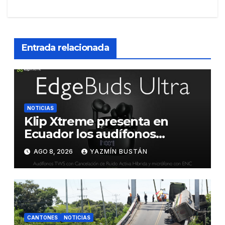
Entrada relacionada
NOTICIAS
Klip Xtreme presenta en
Ecuador los audífonos
DynaBuds con sonido
AGO 8, 2026
YAZMÍN BUSTÁN
inteligente y control táctil
CANTONES
NOTICIAS