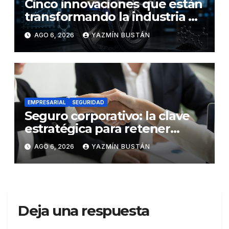
Cinco innovaciones que están
transformando la industria de
los neumáticos y redefinen el
AGO 6, 2026
YAZMÍN BUSTÁN
futuro de la movilidad
EMPRESARIAL
SEGURIDAD
Seguro corporativo: la clave
estratégica para retener
talento en Ecuador
AGO 6, 2026
YAZMÍN BUSTÁN
Deja una respuesta