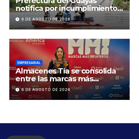
Prefectura del Guayas
notifica por incumplimiento
contractual a la
6 DE AGOSTO DE 2026
Concesionaria CONORTE y
exige celeridad en
desmontaje del puente
Gonzalo Icaza Cornejo, en
Daule
EMPRESARIAL
Almacenes Tía se consolida
entre las marcas más
influyentes del Ecuador
6 DE AGOSTO DE 2026