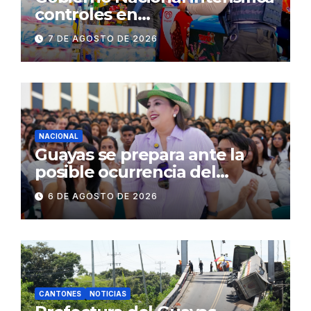
controles en
establecimientos y espacios
7 DE AGOSTO DE 2026
públicos de Pichincha: 684
operativos en zonas
comerciales y de
concurrencia
NACIONAL
Guayas se prepara ante la
posible ocurrencia del
fenómeno de El Niño:
6 DE AGOSTO DE 2026
Gobierno Nacional capacita a
2.500 jóvenes
CANTONES
NOTICIAS