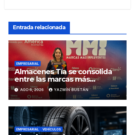
Entrada relacionada
EMPRESARIAL
Almacenes Tía se consolida
entre las marcas más
influyentes del Ecuador
AGO 6, 2026
YAZMÍN BUSTÁN
EMPRESARIAL
VEHÍCULOS