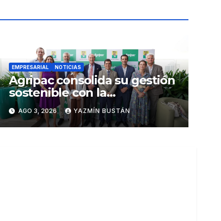
EMPRESARIAL
NOTICIAS
Agripac consolida su gestión
sostenible con la
presentación de su octava
AGO 3, 2026
YAZMÍN BUSTÁN
Memoria de Sostenibilidad