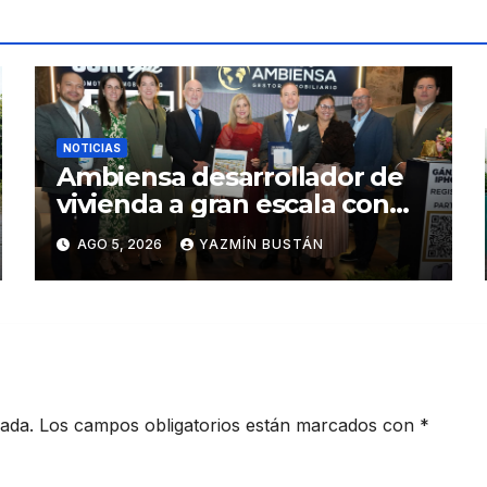
NOTICIAS
Ambiensa desarrollador de
vivienda a gran escala con
estándares internacionales
AGO 5, 2026
YAZMÍN BUSTÁN
de sostenibilidad
cada.
Los campos obligatorios están marcados con
*