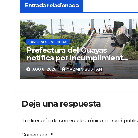
Entrada relacionada
CANTONES
NOTICIAS
Prefectura del Guayas
notifica por incumplimiento
contractual a la
AGO 6, 2026
YAZMÍN BUSTÁN
Concesionaria CONORTE y
exige celeridad en
desmontaje del puente
Gonzalo Icaza Cornejo, en
Deja una respuesta
Daule
Tu dirección de correo electrónico no será publi
Comentario
*