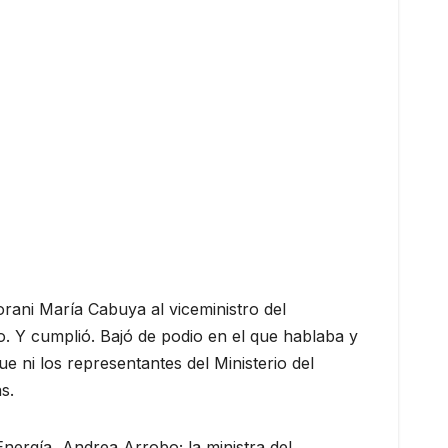
aorani María Cabuya al viceministro del
o. Y cumplió. Bajó de podio en el que hablaba y
e ni los representantes del Ministerio del
s.
 Energía, Andrea Arrobo; la ministra del