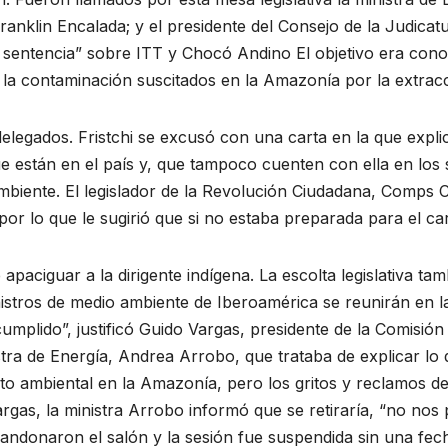
Franklin Encalada; y el presidente del Consejo de la Judicat
ir sentencia” sobre ITT y Chocó Andino El objetivo era co
 la contaminación suscitados en la Amazonía por la extracc
elegados. Fristchi se excusó con una carta en la que expl
e están en el país y, que tampoco cuenten con ella en los s
biente. El legislador de la Revolución Ciudadana, Comps Có
por lo que le sugirió que si no estaba preparada para el ca
 apaciguar a la dirigente indígena. La escolta legislativa t
stros de medio ambiente de Iberoamérica se reunirán en la
cumplido”, justificó Guido Vargas, presidente de la Comisió
stra de Energía, Andrea Arrobo, que trataba de explicar lo
to ambiental en la Amazonía, pero los gritos y reclamos de
rgas, la ministra Arrobo informó que se retiraría, “no nos 
ndonaron el salón y la sesión fue suspendida sin una fech