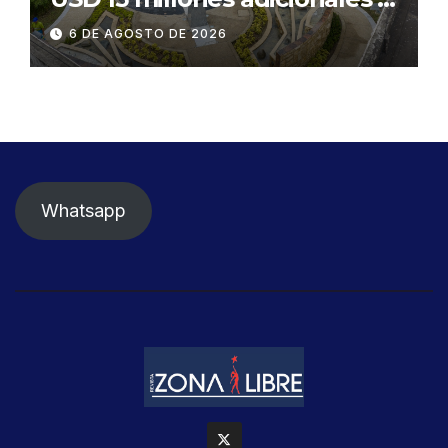
SEGURA EP para fortalecer la
6 DE AGOSTO DE 2026
seguridad ciudadana
Whatsapp