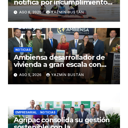
notifica por incumplimiento
contractual a la Concesionaria
AGO 6, 2026
YAZMÍN BUSTÁN
CONORTE y exige celeridad
en desmontaje del puente
Gonzalo Icaza Cornejo, en
Daule
NOTICIAS
Ambiensa desarrollador de
vivienda a gran escala con
estándares internacionales
AGO 5, 2026
YAZMÍN BUSTÁN
de sostenibilidad
EMPRESARIAL
NOTICIAS
Agripac consolida su gestión
sostenible con la