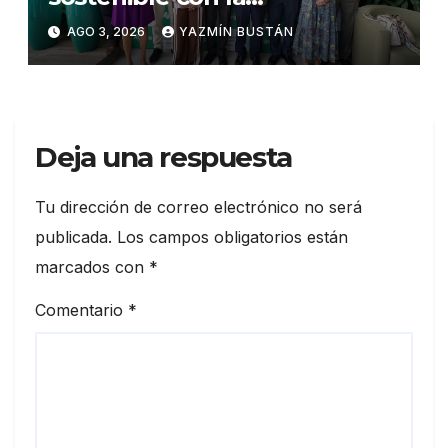
presentación de su octava
AGO 3, 2026
YAZMÍN BUSTÁN
Memoria de Sostenibilidad
Deja una respuesta
Tu dirección de correo electrónico no será
publicada.
Los campos obligatorios están
marcados con
*
Comentario
*