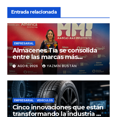
Entrada relacionada
EMPRESARIAL
Almacenes Tía se consolida
entre las marcas más
influyentes del Ecuador
AGO 6, 2026
YAZMÍN BUSTÁN
EMPRESARIAL
VEHÍCULOS
Cinco innovaciones que están
transformando la industria de