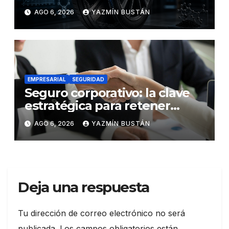
los neumáticos y redefinen el
AGO 6, 2026
YAZMÍN BUSTÁN
futuro de la movilidad
EMPRESARIAL
SEGURIDAD
Seguro corporativo: la clave
estratégica para retener
talento en Ecuador
AGO 6, 2026
YAZMÍN BUSTÁN
Deja una respuesta
Tu dirección de correo electrónico no será
publicada.
Los campos obligatorios están