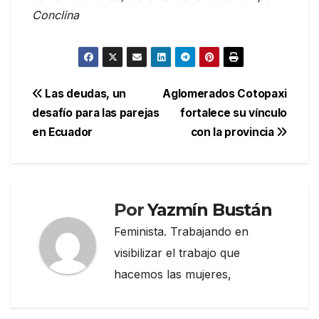
Conclina
Navegación
Las deudas, un
Aglomerados Cotopaxi
desafío para las parejas
fortalece su vínculo
de
en Ecuador
con la provincia
entradas
Por
Yazmín Bustán
Feminista. Trabajando en
visibilizar el trabajo que
hacemos las mujeres,