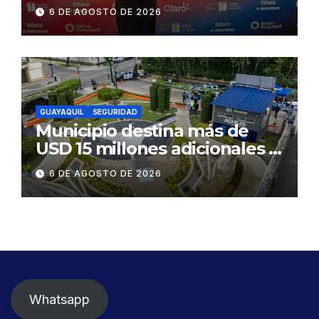
influyentes del Ecuador
6 DE AGOSTO DE 2026
GUAYAQUIL
SEGURIDAD
Municipio destina más de
USD 15 millones adicionales a
SEGURA EP para fortalecer la
6 DE AGOSTO DE 2026
seguridad ciudadana
Whatsapp