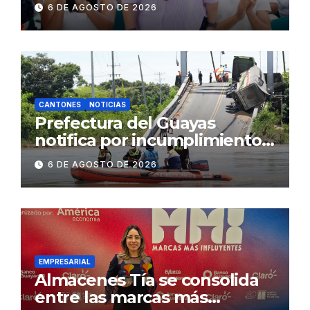
fenómeno de El Niño:
6 DE AGOSTO DE 2026
Gobierno Nacional capacita a
2.500 jóvenes
CANTONES
NOTICIAS
Prefectura del Guayas
notifica por incumplimiento
contractual a la
6 DE AGOSTO DE 2026
Concesionaria CONORTE y
exige celeridad en
desmontaje del puente
Gonzalo Icaza Cornejo, en
Daule
EMPRESARIAL
Almacenes Tía se consolida
entre las marcas más