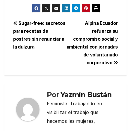
Navegación
Sugar-free: secretos
Alpina Ecuador
para recetas de
refuerza su
de
postres sin renunciar a
compromiso social y
entradas
la dulzura
ambiental con jornadas
de voluntariado
corporativo
Por
Yazmín Bustán
Feminista. Trabajando en
visibilizar el trabajo que
hacemos las mujeres,