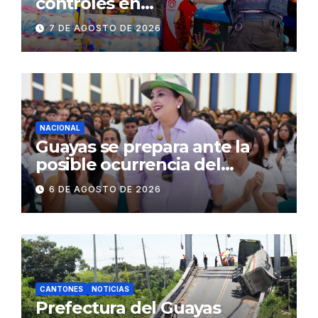
controles en
establecimientos y espacios
7 DE AGOSTO DE 2026
públicos de Pichincha: 684
operativos en zonas
comerciales y de
concurrencia
NACIONAL
Guayas se prepara ante la
posible ocurrencia del
fenómeno de El Niño:
6 DE AGOSTO DE 2026
Gobierno Nacional capacita a
2.500 jóvenes
CANTONES
NOTICIAS
Prefectura del Guayas