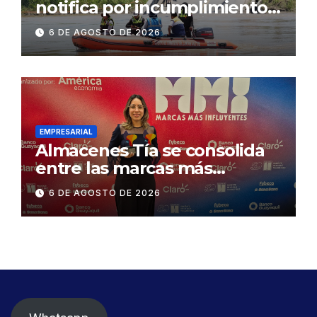
notifica por incumplimiento
contractual a la
6 DE AGOSTO DE 2026
Concesionaria CONORTE y
exige celeridad en
desmontaje del puente
Gonzalo Icaza Cornejo, en
Daule
EMPRESARIAL
Almacenes Tía se consolida
entre las marcas más
influyentes del Ecuador
6 DE AGOSTO DE 2026