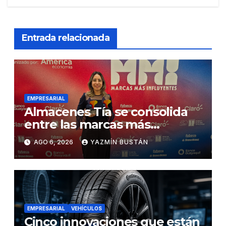
Entrada relacionada
EMPRESARIAL
Almacenes Tía se consolida
entre las marcas más
influyentes del Ecuador
AGO 6, 2026
YAZMÍN BUSTÁN
EMPRESARIAL
VEHÍCULOS
Cinco innovaciones que están