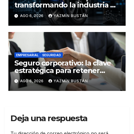
transformando la industria de
los neumáticos y redefinen el
AGO 6, 2026
YAZMÍN BUSTÁN
futuro de la movilidad
EMPRESARIAL
SEGURIDAD
Seguro corporativo: la clave
estratégica para retener
talento en Ecuador
AGO 6, 2026
YAZMÍN BUSTÁN
Deja una respuesta
Tu dirección de correo electrónico no será