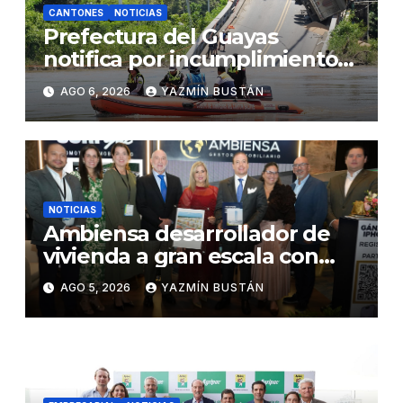
CANTONES
NOTICIAS
Prefectura del Guayas
notifica por incumplimiento
contractual a la Concesionaria
AGO 6, 2026
YAZMÍN BUSTÁN
CONORTE y exige celeridad
en desmontaje del puente
Gonzalo Icaza Cornejo, en
Daule
NOTICIAS
Ambiensa desarrollador de
vivienda a gran escala con
estándares internacionales
AGO 5, 2026
YAZMÍN BUSTÁN
de sostenibilidad