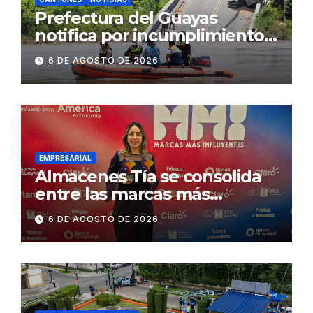
Prefectura del Guayas
notifica por incumplimiento
contractual a la
6 DE AGOSTO DE 2026
Concesionaria CONORTE y
exige celeridad en
desmontaje del puente
Gonzalo Icaza Cornejo, en
Daule
EMPRESARIAL
Almacenes Tía se consolida
entre las marcas más
influyentes del Ecuador
6 DE AGOSTO DE 2026