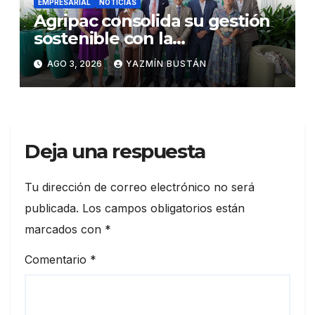
EMPRESARIAL
NOTICIAS
Agripac consolida su gestión
sostenible con la
presentación de su octava
AGO 3, 2026
YAZMÍN BUSTÁN
Memoria de Sostenibilidad
Deja una respuesta
Tu dirección de correo electrónico no será
publicada.
Los campos obligatorios están
marcados con
*
Comentario
*