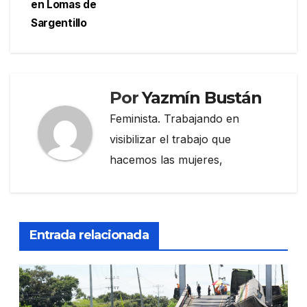
entradas
en Lomas de
Sargentillo
Por
Yazmín Bustán
Feminista. Trabajando en
visibilizar el trabajo que
hacemos las mujeres,
Entrada relacionada