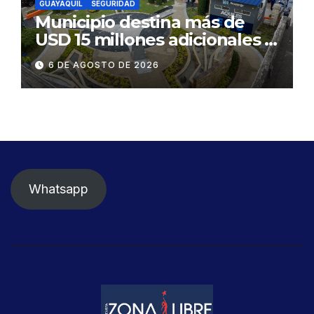
GUAYAQUIL
SEGURIDAD
Municipio destina más de
USD 15 millones adicionales a
SEGURA EP para fortalecer la
6 DE AGOSTO DE 2026
seguridad ciudadana
Whatsapp