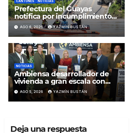
CANTONES
NOTICIAS
Prefectura del Guayas
notifica por incumplimiento
contractual a la Concesionaria
AGO 6, 2026
YAZMÍN BUSTÁN
CONORTE y exige celeridad
en desmontaje del puente
Gonzalo Icaza Cornejo, en
Daule
NOTICIAS
Ambiensa desarrollador de
vivienda a gran escala con
estándares internacionales
AGO 5, 2026
YAZMÍN BUSTÁN
de sostenibilidad
Deja una respuesta