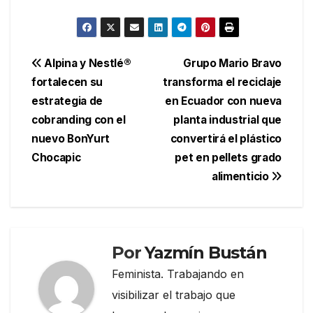
Navegación
Alpina y Nestlé®
Grupo Mario Bravo
fortalecen su
transforma el reciclaje
de
estrategia de
en Ecuador con nueva
entradas
cobranding con el
planta industrial que
nuevo BonYurt
convertirá el plástico
Chocapic
pet en pellets grado
alimenticio
Por
Yazmín Bustán
Feminista. Trabajando en
visibilizar el trabajo que