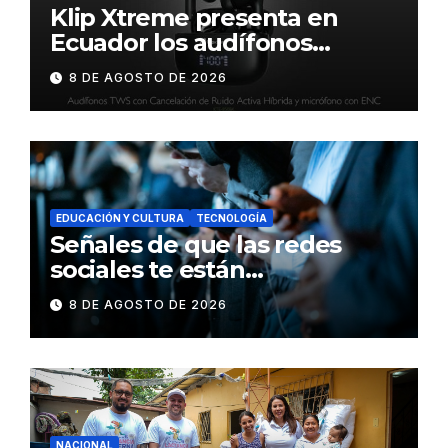
Klip Xtreme presenta en
Ecuador los audífonos
DynaBuds con sonido
8 DE AGOSTO DE 2026
inteligente y control táctil
EDUCACIÓN Y CULTURA
TECNOLOGÍA
Señales de que las redes
sociales te están
consumiendo
8 DE AGOSTO DE 2026
NACIONAL