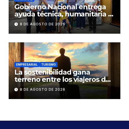
Gobierno Nacional entrega
ayuda técnica, humanitaria y
Bono Joaquín Gallegos Lara a
8 DE AGOSTO DE 2026
familia en situación de
vulnerabilidad
EMPRESARIAL
TURISMO
La sostenibilidad gana
terreno entre los viajeros de
negocios
8 DE AGOSTO DE 2026