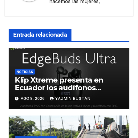
hacemos las mujeres,
Entrada relacionada
NOTICIAS
Klip Xtreme presenta en
Ecuador los audífonos
DynaBuds con sonido
AGO 8, 2026
YAZMÍN BUSTÁN
inteligente y control táctil