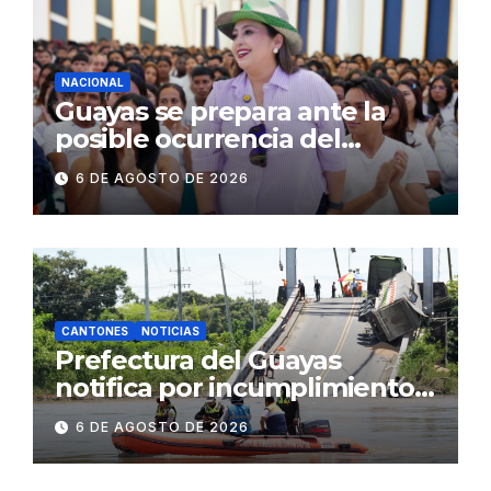
concurrencia
NACIONAL
Guayas se prepara ante la
posible ocurrencia del
fenómeno de El Niño:
6 DE AGOSTO DE 2026
Gobierno Nacional capacita a
2.500 jóvenes
CANTONES
NOTICIAS
Prefectura del Guayas
notifica por incumplimiento
contractual a la
6 DE AGOSTO DE 2026
Concesionaria CONORTE y
exige celeridad en