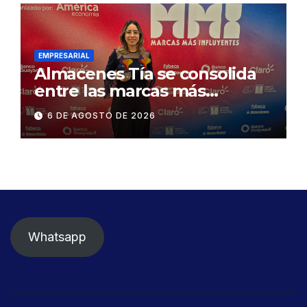
desmontaje del puente
Gonzalo Icaza Cornejo, en
Daule
EMPRESARIAL
Almacenes Tía se consolida
entre las marcas más
influyentes del Ecuador
6 DE AGOSTO DE 2026
Whatsapp