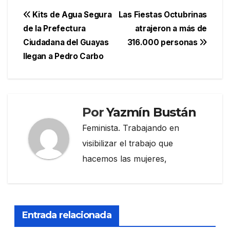
Navegación
Kits de Agua Segura
Las Fiestas Octubrinas
de la Prefectura
atrajeron a más de
de
Ciudadana del Guayas
316.000 personas
entradas
llegan a Pedro Carbo
Por
Yazmín Bustán
Feminista. Trabajando en
visibilizar el trabajo que
hacemos las mujeres,
Entrada relacionada