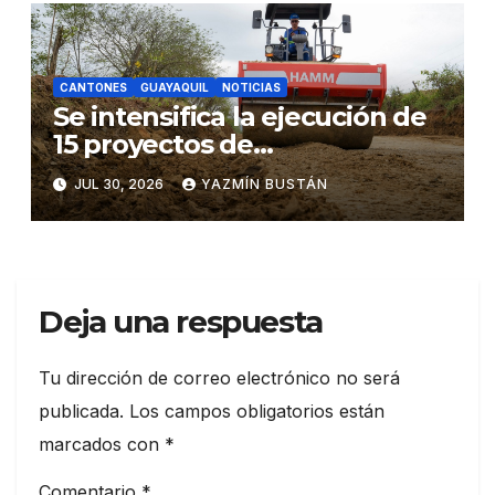
CANTONES
GUAYAQUIL
NOTICIAS
Se intensifica la ejecución de
15 proyectos de
infraestructura para
JUL 30, 2026
YAZMÍN BUSTÁN
transformar Guayas, con
crédito del Banco Mundial
Deja una respuesta
Tu dirección de correo electrónico no será
publicada.
Los campos obligatorios están
marcados con
*
Comentario
*