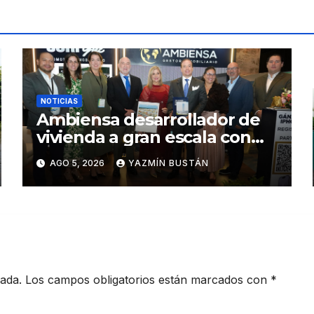
NOTICIAS
Ambiensa desarrollador de
vivienda a gran escala con
estándares internacionales
AGO 5, 2026
YAZMÍN BUSTÁN
de sostenibilidad
cada.
Los campos obligatorios están marcados con
*