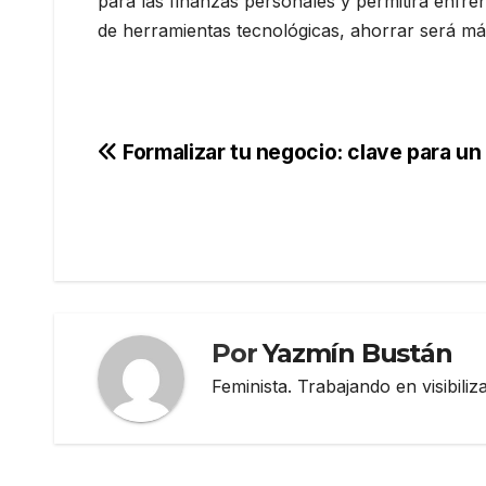
para las finanzas personales y permitirá enfr
de herramientas tecnológicas, ahorrar será más
Navegación
Formalizar tu negocio: clave para u
de
entradas
Por
Yazmín Bustán
Feminista. Trabajando en visibili