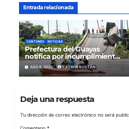
Entrada relacionada
CANTONES
NOTICIAS
Prefectura del Guayas
notifica por incumplimiento
contractual a la
AGO 6, 2026
YAZMÍN BUSTÁN
Concesionaria CONORTE y
exige celeridad en
desmontaje del puente
Gonzalo Icaza Cornejo, en
Deja una respuesta
Daule
Tu dirección de correo electrónico no será publi
Comentario
*