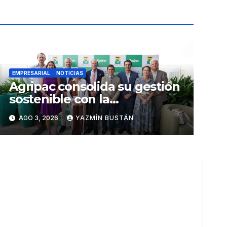
EMPRESARIAL
NOTICIAS
Agripac consolida su gestión
sostenible con la
presentación de su octava
AGO 3, 2026
YAZMÍN BUSTÁN
Memoria de Sostenibilidad