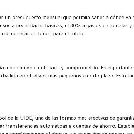
r un presupuesto mensual que permita saber a dónde va el
resos a necesidades básicas, el 30% a gastos personales y
ermite generar un fondo para el futuro.
da a mantenerse enfocado y comprometido. Es importante d
 dividirla en objetivos más pequeños a corto plazo. Esto fac
l de la UIDE, una de las formas más efectivas de garanti
 transferencias automáticas a cuentas de ahorro. Estable
ne automáticamente al ahorro, sin necesidad de pensar en e