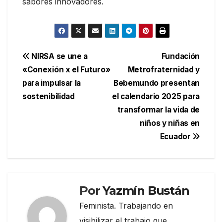
sabores innovadores.
Navegación
NIRSA se une a
Fundación
«Conexión x el Futuro»
Metrofraternidad y
de
para impulsar la
Bebemundo presentan
entradas
sostenibilidad
el calendario 2025 para
transformar la vida de
niños y niñas en
Ecuador
Por
Yazmín Bustán
Feminista. Trabajando en
visibilizar el trabajo que