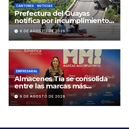
CANTONES
NOTICIAS
Prefectura del Guayas
notifica por incumplimiento
contractual a la
6 DE AGOSTO DE 2026
Concesionaria CONORTE y
exige celeridad en
desmontaje del puente
Gonzalo Icaza Cornejo, en
Daule
EMPRESARIAL
Almacenes Tía se consolida
entre las marcas más
influyentes del Ecuador
6 DE AGOSTO DE 2026