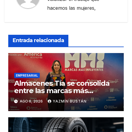
hacemos las mujeres,
Entrada relacionada
EMPRESARIAL
Almacenes Tía se consolida
entre las marcas más
influyentes del Ecuador
AGO 6, 2026
YAZMÍN BUSTÁN