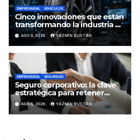
EMPRESARIAL
VEHÍCULOS
Cinco innovaciones que están
transformando la industria de
los neumáticos y redefinen el
AGO 6, 2026
YAZMÍN BUSTÁN
futuro de la movilidad
EMPRESARIAL
SEGURIDAD
Seguro corporativo: la clave
estratégica para retener
talento en Ecuador
AGO 6, 2026
YAZMÍN BUSTÁN