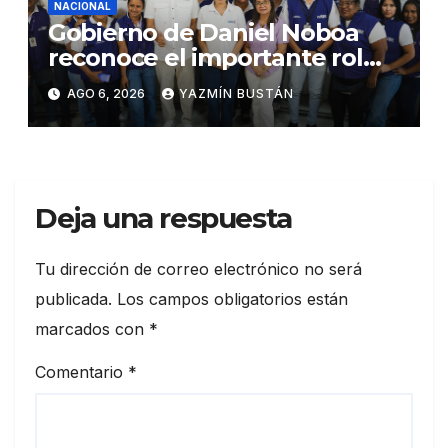
NACIONAL
Gobierno de Daniel Noboa
reconoce el importante rol
que cumplen educadoras del
AGO 6, 2026
YAZMÍN BUSTÁN
servicio Creciendo con
Nuestros Hijos en beneficio
de la niñez
Deja una respuesta
Tu dirección de correo electrónico no será
publicada.
Los campos obligatorios están
marcados con
*
Comentario
*