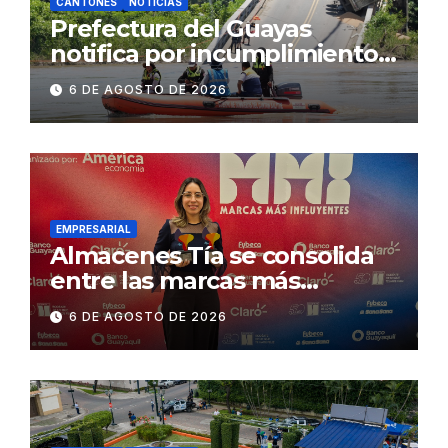
CANTONES
NOTICIAS
Prefectura del Guayas
notifica por incumplimiento
contractual a la
6 DE AGOSTO DE 2026
Concesionaria CONORTE y
exige celeridad en
desmontaje del puente
Gonzalo Icaza Cornejo, en
Daule
EMPRESARIAL
Almacenes Tía se consolida
entre las marcas más
influyentes del Ecuador
6 DE AGOSTO DE 2026