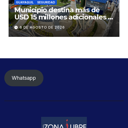
GUAYAQUIL
SEGURIDAD
Municipio destina más de
USD 15 millones adicionales a
SEGURA EP para fortalecer la
6 DE AGOSTO DE 2026
seguridad ciudadana
Whatsapp