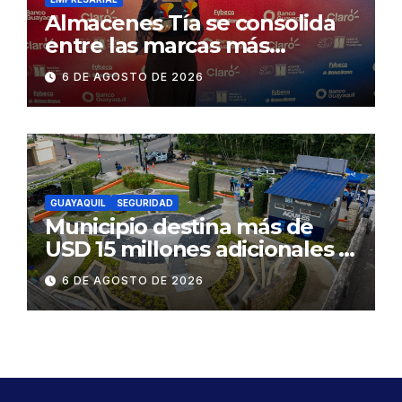
Almacenes Tía se consolida
entre las marcas más
influyentes del Ecuador
6 DE AGOSTO DE 2026
GUAYAQUIL
SEGURIDAD
Municipio destina más de
USD 15 millones adicionales a
SEGURA EP para fortalecer la
6 DE AGOSTO DE 2026
seguridad ciudadana