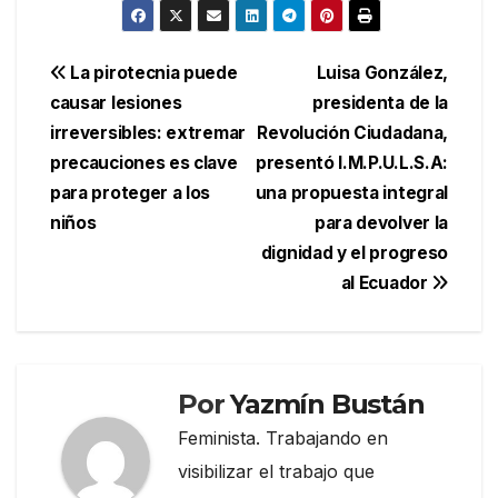
Navegación
La pirotecnia puede
Luisa González,
causar lesiones
presidenta de la
de
irreversibles: extremar
Revolución Ciudadana,
entradas
precauciones es clave
presentó I.M.P.U.L.S.A:
para proteger a los
una propuesta integral
niños
para devolver la
dignidad y el progreso
al Ecuador
Por
Yazmín Bustán
Feminista. Trabajando en
visibilizar el trabajo que