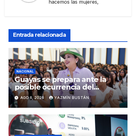
hacemos las mujeres,
Entrada relacionada
NACIONAL
Guayas se prepara ante la
posible ocurrencia del
fenómeno de El Niño:
AGO 6, 2026
YAZMÍN BUSTÁN
Gobierno Nacional capacita a
2.500 jóvenes