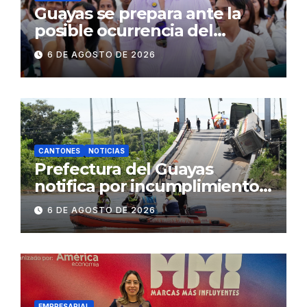
Guayas se prepara ante la
posible ocurrencia del
fenómeno de El Niño:
6 DE AGOSTO DE 2026
Gobierno Nacional capacita a
2.500 jóvenes
CANTONES
NOTICIAS
Prefectura del Guayas
notifica por incumplimiento
contractual a la
6 DE AGOSTO DE 2026
Concesionaria CONORTE y
exige celeridad en
desmontaje del puente
Gonzalo Icaza Cornejo, en
Daule
EMPRESARIAL