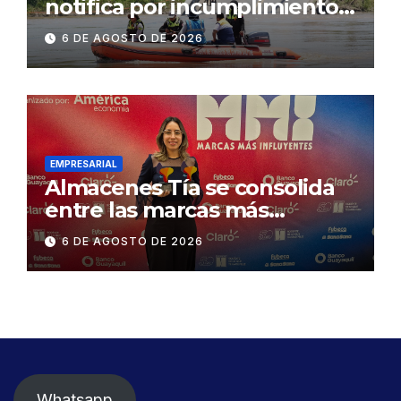
notifica por incumplimiento
contractual a la
6 DE AGOSTO DE 2026
Concesionaria CONORTE y
exige celeridad en
desmontaje del puente
Gonzalo Icaza Cornejo, en
Daule
EMPRESARIAL
Almacenes Tía se consolida
entre las marcas más
influyentes del Ecuador
6 DE AGOSTO DE 2026
Whatsapp