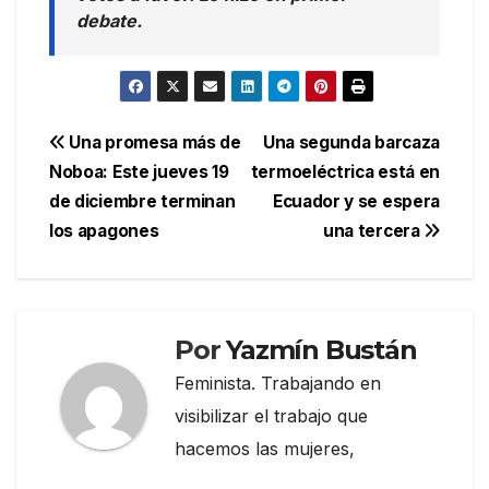
debate.
Navegación
Una promesa más de
Una segunda barcaza
Noboa: Este jueves 19
termoeléctrica está en
de
de diciembre terminan
Ecuador y se espera
entradas
los apagones
una tercera
Por
Yazmín Bustán
Feminista. Trabajando en
visibilizar el trabajo que
hacemos las mujeres,