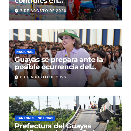
controles en
establecimientos y espacios
7 DE AGOSTO DE 2026
públicos de Pichincha: 684
operativos en zonas
comerciales y de
concurrencia
NACIONAL
Guayas se prepara ante la
posible ocurrencia del
fenómeno de El Niño:
6 DE AGOSTO DE 2026
Gobierno Nacional capacita a
2.500 jóvenes
CANTONES
NOTICIAS
Prefectura del Guayas