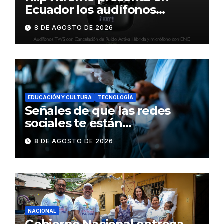
Ecuador los audífonos
DynaBuds con sonido
8 DE AGOSTO DE 2026
inteligente y control táctil
EDUCACIÓN Y CULTURA
TECNOLOGÍA
Señales de que las redes
sociales te están
consumiendo
8 DE AGOSTO DE 2026
NACIONAL