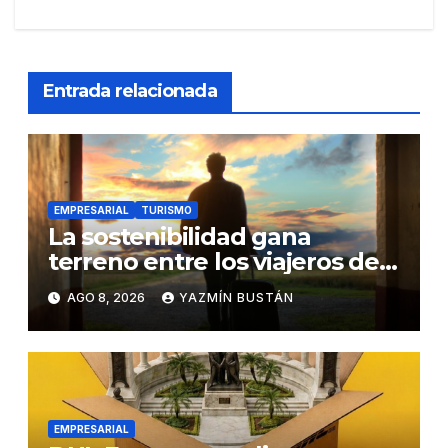
Entrada relacionada
EMPRESARIAL
TURISMO
La sostenibilidad gana
terreno entre los viajeros de
negocios
AGO 8, 2026
YAZMÍN BUSTÁN
EMPRESARIAL