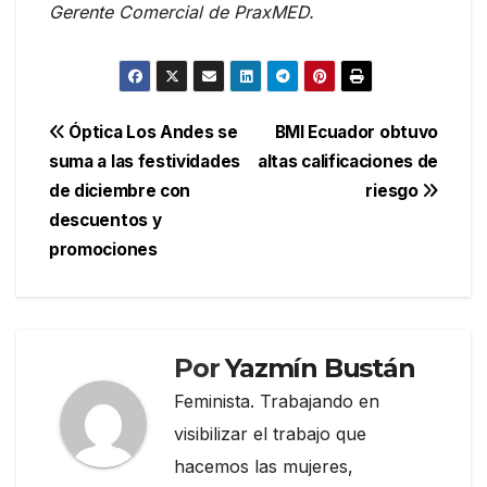
Gerente Comercial de PraxMED.
Navegación
Óptica Los Andes se
BMI Ecuador obtuvo
suma a las festividades
altas calificaciones de
de
de diciembre con
riesgo
entradas
descuentos y
promociones
Por
Yazmín Bustán
Feminista. Trabajando en
visibilizar el trabajo que
hacemos las mujeres,