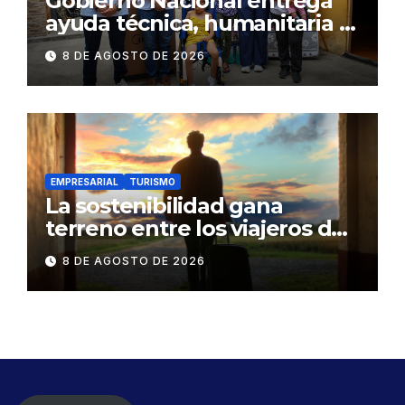
Gobierno Nacional entrega
ayuda técnica, humanitaria y
Bono Joaquín Gallegos Lara a
8 DE AGOSTO DE 2026
familia en situación de
vulnerabilidad
EMPRESARIAL
TURISMO
La sostenibilidad gana
terreno entre los viajeros de
negocios
8 DE AGOSTO DE 2026